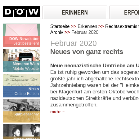
Startseite
>>
Erkennen
>>
Rechtsextremi
Archiv
>>
Februar 2020
DÖW-Newsletter
Februar 2020
Jetzt bestellen!
Neues von ganz rechts
Memento Wien
Neue neonazistische Umtriebe am U
Mobile Website
Es ist ruhig geworden um das sogenann
größte jährlich abgehaltene rechtsext
Jahrzehntelang waren bei der "Heimke
Nisko
bei Klagenfurt am ersten Oktoberwoc
Online-Edition
nazideutschen Streitkräfte und verbü
zusammengetroffen.
mehr »
Spanienarchiv
online