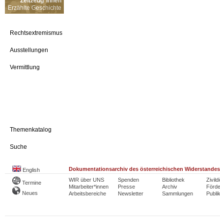
Zeitzeug*innen
Erzählte Geschichte
Rechtsextremismus
Ausstellungen
Vermittlung
Themenkatalog
Suche
Dokumentationsarchiv des österreichischen Widerstandes
English
WIR über UNS
Spenden
Bibliothek
Zivild
Termine
Mitarbeiter*innen
Presse
Archiv
Förde
Neues
Arbeitsbereiche
Newsletter
Sammlungen
Publi