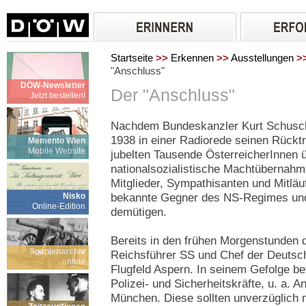
Startseite
>>
Erkennen
>>
Ausstellungen
>
"Anschluss"
DÖW-Newsletter
Der "Anschluss"
Jetzt bestellen!
Nachdem Bundeskanzler Kurt Schusc
1938 in einer Radiorede seinen Rücktr
Memento Wien
Mobile Website
jubelten Tausende ÖsterreicherInnen 
nationalsozialistische Machtübernahm
Mitglieder, Sympathisanten und Mitläu
Nisko
bekannte Gegner des NS-Regimes und
Online-Edition
demütigen.
Bereits in den frühen Morgenstunden 
Spanienarchiv
Reichsführer SS und Chef der Deutsc
online
Flugfeld Aspern. In seinem Gefolge b
Polizei- und Sicherheitskräfte, u. a. 
München. Diese sollten unverzüglich