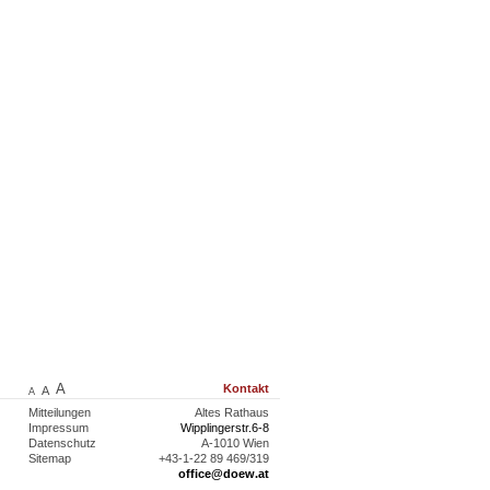
A
Kontakt
A
A
Mitteilungen
Altes Rathaus
Impressum
Wipplingerstr.6-8
Datenschutz
A-1010 Wien
Sitemap
+43-1-22 89 469/319
office@doew.at