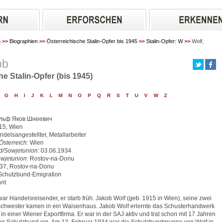
n
>>
Biographien
>>
Österreichische Stalin-Opfer bis 1945
>>
Stalin-Opfer: W
>>
Wolf,
ob
he Stalin-Opfer (bis 1945)
G
H
I
J
K
L
M
N
O
P
Q
R
S
T
U
V
W
Z
льф Яков Шнеевич
15, Wien
delsangestellter, Metallarbeiter
Österreich:
Wien
d/Sowjetunion:
03.06.1934
wjetunion:
Rostov-na-Donu
37, Rostov-na-Donu
chutzbund-Emigration
nt
war Handelsreisender, er starb früh. Jakob Wolf (geb. 1915 in Wien), seine zwei
Schwester kamen in ein Waisenhaus. Jakob Wolf erlernte das Schusterhandwerk
in einer Wiener Exportfirma. Er war in der SAJ aktiv und trat schon mit 17 Jahren