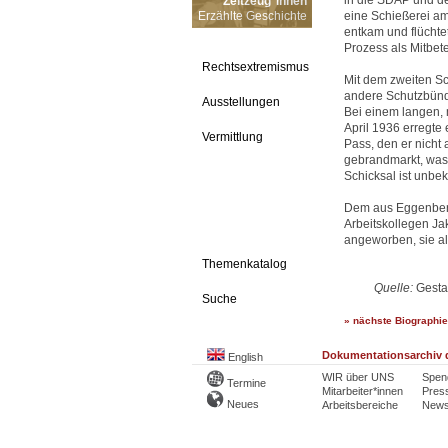
in die SDAP und d
Zeitzeug*innen
Erzählte Geschichte
eine Schießerei am
entkam und flüchte
Prozess als Mitbet
Rechtsextremismus
Mit dem zweiten S
andere Schutzbünd
Ausstellungen
Bei einem langen, 
April 1936 erregte
Vermittlung
Pass, den er nicht
gebrandmarkt, was 
Schicksal ist unbek
Dem aus Eggenberg
Arbeitskollegen Ja
angeworben, sie al
Themenkatalog
Quelle:
Gesta
Suche
» nächste Biographie
Dokumentationsarchiv d
English
WIR über UNS
Spen
Termine
Mitarbeiter*innen
Pres
Neues
Arbeitsbereiche
Newsl