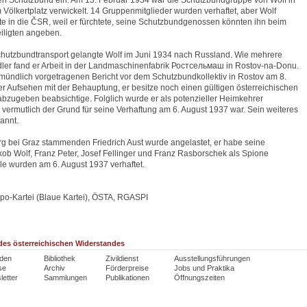
en Schutzbund ein. Am 13. Februar 1934 war die Schutzbundgruppe von Wolf in
 Völkertplatz verwickelt. 14 Gruppenmitglieder wurden verhaftet, aber Wolf
te in die ČSR, weil er fürchtete, seine Schutzbundgenossen könnten ihn beim
eiligten angeben.
chutzbundtransport gelangte Wolf im Juni 1934 nach Russland. Wie mehrere
ler fand er Arbeit in der Landmaschinenfabrik Ростсельмаш in Rostov-na-Donu.
mündlich vorgetragenen Bericht vor dem Schutzbundkollektiv in Rostov am 8.
 er Aufsehen mit der Behauptung, er besitze noch einen gültigen österreichischen
 abzugeben beabsichtige. Folglich wurde er als potenzieller Heimkehrer
vermutlich der Grund für seine Verhaftung am 6. August 1937 war. Sein weiteres
annt.
 bei Graz stammenden Friedrich Aust wurde angelastet, er habe seine
kob Wolf, Franz Peter, Josef Fellinger und Franz Rasborschek als Spione
le wurden am 6. August 1937 verhaftet.
po-Kartei (Blaue Kartei), ÖSTA, RGASPI
es österreichischen Widerstandes
den
Bibliothek
Zivildienst
Ausstellungsführungen
se
Archiv
Förderpreise
Jobs und Praktika
etter
Sammlungen
Publikationen
Öffnungszeiten