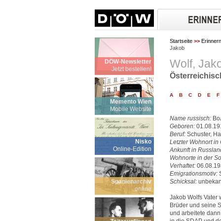
Startseite
>>
Erinner
Jakob
Wolf, Jak
DÖW-Newsletter
Jetzt bestellen!
Österreichisc
A
B
C
D
E
F
Memento Wien
Mobile Website
Name russisch:
Во
Geboren:
01.08.19
Beruf:
Schuster, Han
Nisko
Letzter Wohnort in 
Online-Edition
Ankunft in Russlan
Wohnorte in der So
Verhaftet:
06.08.19
Emigrationsmotiv:
S
Spanienarchiv
Schicksal:
unbekan
online
Jakob Wolfs Vater 
Brüder und seine 
und arbeitete dann 