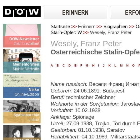
Startseite
>>
Erinnern
>>
Biographien
>>
Ös
Stalin-Opfer: W
>>
Wesely, Franz Peter
DÖW-Newsletter
Wesely, Franz Peter
Jetzt bestellen!
Österreichische Stalin-Opfe
Memento Wien
A
B
C
D
E
F
G
H
I
J
K
L
M
N
O
Mobile Website
Name russisch:
Весели Франц Игнат
Nisko
Geboren:
24.06.1891, Budapest
Online-Edition
Beruf:
technischer Zeichner
Wohnorte in der Sowjetunion:
Jaroslav
Verhaftet:
10.02.1938
Spanienarchiv
Anklage:
Spionage
online
Urteil:
27.09.1938, Trojka, Tod durch 
Gestorben:
01.10.1938, Saratov
Rehabilitiert:
04.10.1989, Militärstaat