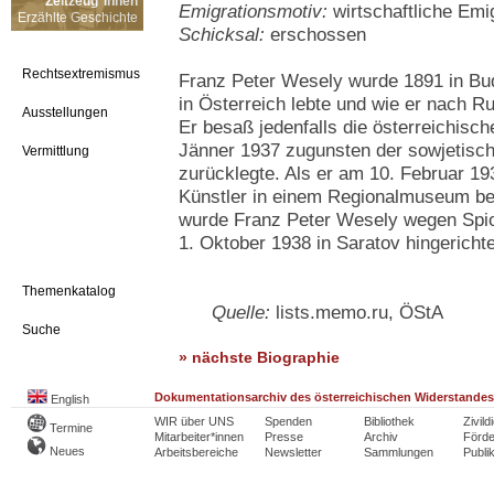
Zeitzeug*innen
Emigrationsmotiv:
wirtschaftliche Emi
Erzählte Geschichte
Schicksal:
erschossen
Rechtsextremismus
Franz Peter Wesely wurde 1891 in Bu
in Österreich lebte und wie er nach Ru
Ausstellungen
Er besaß jedenfalls die österreichisch
Jänner 1937 zugunsten der sowjetisch
Vermittlung
zurücklegte. Als er am 10. Februar 19
Künstler in einem Regionalmuseum be
wurde Franz Peter Wesely wegen Spio
1. Oktober 1938 in Saratov hingerichte
Themenkatalog
Quelle:
lists.memo.ru, ÖStA
Suche
» nächste Biographie
Dokumentationsarchiv des österreichischen Widerstandes
English
WIR über UNS
Spenden
Bibliothek
Zivild
Termine
Mitarbeiter*innen
Presse
Archiv
Förde
Neues
Arbeitsbereiche
Newsletter
Sammlungen
Publi