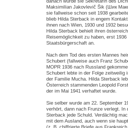
danach wurde sie Sekretärin des Dicht
Maksimilian Jakovlevič Šik (Шик Ма
sie fallweise schon seit 1938 gearbeite
blieb Hilda Sterback in engem Kontak
ihnen nach Wien, 1930 und 1932 besuc
Hilda Sterback behielt ihren österrei
Reisemöglichkeit zu haben, erst 1936
Staatsbürgerschaft an.
Nach dem Tod des ersten Mannes heir
Schubert (fallweise auch Franz Schube
MOPR 1936 nach Russland gekommen 
Schubert lebte in der Folge zeitweilig
der Familie Mucha. Hilda Sterback le
Österreich stammenden Leopold Forst
der im Mai 1941 verhaftet wurde.
Sie selber wurde am 22. September 19
verhört, dann nach Frunze verlegt. In 
Sterback jede Schuld. Verdächtig mach
mit dem Ausland, auch wenn sie haupt
(z. B. chiffrierte Briefe aus Frankrei