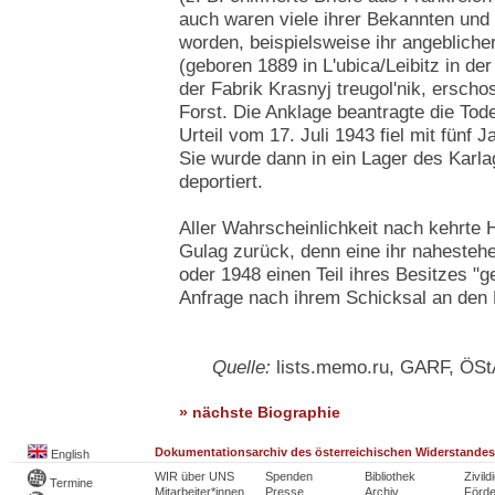
auch waren viele ihrer Bekannten und 
worden, beispielsweise ihr angeblich
(geboren 1889 in L'ubica/Leibitz in der
der Fabrik Krasnyj treugol'nik, ersch
Forst. Die Anklage beantragte die Tode
Urteil vom 17. Juli 1943 fiel mit fünf 
Sie wurde dann in ein Lager des Karl
deportiert.
Aller Wahrscheinlichkeit nach kehrte 
Gulag zurück, denn eine ihr nahesteh
oder 1948 einen Teil ihres Besitzes "ge
Anfrage nach ihrem Schicksal an den
Quelle:
lists.memo.ru, GARF, ÖSt
» nächste Biographie
Dokumentationsarchiv des österreichischen Widerstandes
English
WIR über UNS
Spenden
Bibliothek
Zivild
Termine
Mitarbeiter*innen
Presse
Archiv
Förde