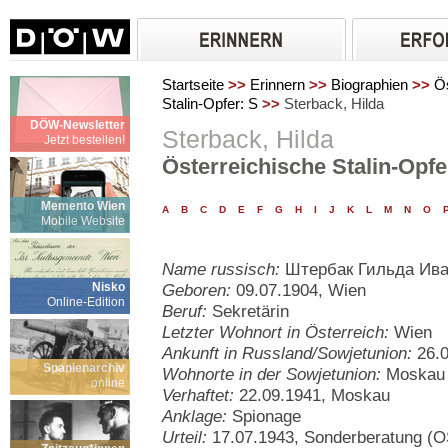
Startseite
>>
Erinnern
>>
Biographien
>>
Ös
Stalin-Opfer: S
>>
Sterback, Hilda
DÖW-Newsletter
Sterback, Hilda
Jetzt bestellen!
Österreichische Stalin-Opfe
Memento Wien
A
B
C
D
E
F
G
H
I
J
K
L
M
N
O
Mobile Website
Name russisch:
Штербак Гильда Ива
Nisko
Geboren:
09.07.1904, Wien
Online-Edition
Beruf:
Sekretärin
Letzter Wohnort in Österreich:
Wien
Ankunft in Russland/Sowjetunion:
26.0
Spanienarchiv
Wohnorte in der Sowjetunion:
Moskau
online
Verhaftet:
22.09.1941, Moskau
Anklage:
Spionage
Urteil:
17.07.1943, Sonderberatung (O