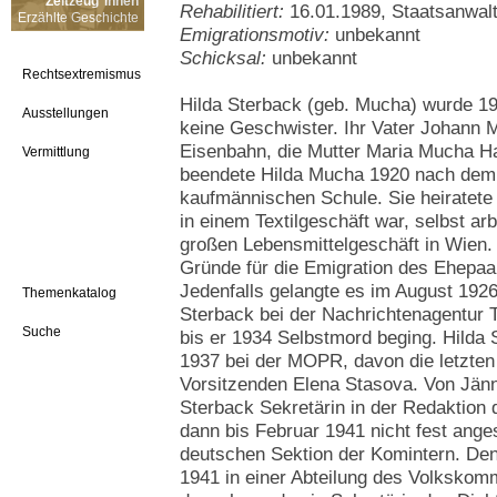
Zeitzeug*innen
Rehabilitiert:
16.01.1989, Staatsanwal
Erzählte Geschichte
Emigrationsmotiv:
unbekannt
Schicksal:
unbekannt
Rechtsextremismus
Hilda Sterback (geb. Mucha) wurde 19
Ausstellungen
keine Geschwister. Ihr Vater Johann
Eisenbahn, die Mutter Maria Mucha Ha
Vermittlung
beendete Hilda Mucha 1920 nach dem 
kaufmännischen Schule. Sie heiratete
in einem Textilgeschäft war, selbst arb
großen Lebensmittelgeschäft in Wien. P
Gründe für die Emigration des Ehepaar
Jedenfalls gelangte es im August 192
Themenkatalog
Sterback bei der Nachrichtenagentur 
Suche
bis er 1934 Selbstmord beging. Hilda 
1937 bei der MOPR, davon die letzten 
Vorsitzenden Elena Stasova. Von Jänn
Sterback Sekretärin in der Redaktion
dann bis Februar 1941 nicht fest anges
deutschen Sektion der Komintern. Den 
1941 in einer Abteilung des Volkskom