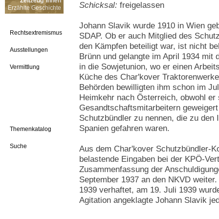
Zeitzeug*innen
Schicksal:
freigelassen
Erzählte Geschichte
Johann Slavik wurde 1910 in Wien geb
Rechtsextremismus
SDAP. Ob er auch Mitglied des Schut
den Kämpfen beteiligt war, ist nicht be
Ausstellungen
Brünn und gelangte im April 1934 mit
in die Sowjetunion, wo er einen Arbeit
Vermittlung
Küche des Char'kover Traktorenwerkes
Behörden bewilligten ihm schon im Jul
Heimkehr nach Österreich, obwohl er
Gesandtschaftsmitarbeitern geweigert 
Schutzbündler zu nennen, die zu den 
Spanien gefahren waren.
Themenkatalog
Suche
Aus dem Char'kover Schutzbündler-Kol
belastende Eingaben bei der KPÖ-Vert
Zusammenfassung der Anschuldigungen
September 1937 an den NKVD weiter. 
1939 verhaftet, am 19. Juli 1939 wurd
Agitation angeklagte Johann Slavik je