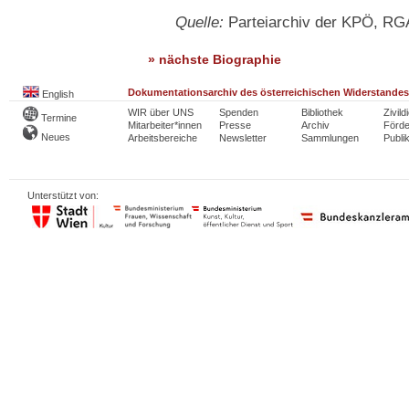
Quelle:
Parteiarchiv der KPÖ, R
» nächste Biographie
Dokumentationsarchiv des österreichischen Widerstandes
English
WIR über UNS
Spenden
Bibliothek
Zivild
Termine
Mitarbeiter*innen
Presse
Archiv
Förde
Neues
Arbeitsbereiche
Newsletter
Sammlungen
Publi
Unterstützt von: