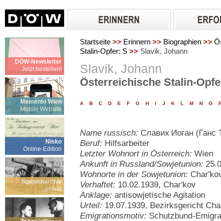
Startseite
>>
Erinnern
>>
Biographien
>>
Ös
Stalin-Opfer: S
>>
Slavik, Johann
DÖW-Newsletter
Slavik, Johann
Jetzt bestellen!
Österreichische Stalin-Opfe
Memento Wien
A
B
C
D
E
F
G
H
I
J
K
L
M
N
O
Mobile Website
Name russisch:
Славик Иоган (Ганс 
Nisko
Beruf:
Hilfsarbeiter
Online-Edition
Letzter Wohnort in Österreich:
Wien
Ankunft in Russland/Sowjetunion:
25.0
Wohnorte in der Sowjetunion:
Char'ko
Spanienarchiv
Verhaftet:
10.02.1939, Char'kov
online
Anklage:
antisowjetische Agitation
Urteil:
19.07.1939, Bezirksgericht Char
Emigrationsmotiv:
Schutzbund-Emigra