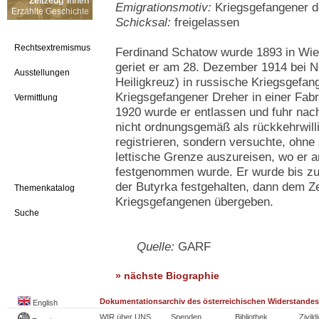
Zeitzeug*innen
Emigrationsmotiv:
Kriegsgefangener d
Erzählte Geschichte
Schicksal:
freigelassen
Rechtsextremismus
Ferdinand Schatow wurde 1893 in Wie
geriet er am 28. Dezember 1914 bei 
Ausstellungen
Heiligkreuz) in russische Kriegsgefang
Kriegsgefangener Dreher in einer Fa
Vermittlung
1920 wurde er entlassen und fuhr nac
nicht ordnungsgemäß als rückkehrwill
registrieren, sondern versuchte, ohn
lettische Grenze auszureisen, wo er
festgenommen wurde. Er wurde bis zu
der Butyrka festgehalten, dann dem Z
Themenkatalog
Kriegsgefangenen übergeben.
Suche
Quelle:
GARF
» nächste Biographie
Dokumentationsarchiv des österreichischen Widerstandes
English
WIR über UNS
Spenden
Bibliothek
Zivild