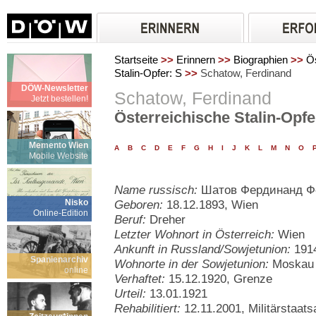
Startseite
>>
Erinnern
>>
Biographien
>>
Ös
Stalin-Opfer: S
>>
Schatow, Ferdinand
DÖW-Newsletter
Schatow, Ferdinand
Jetzt bestellen!
Österreichische Stalin-Opfe
Memento Wien
A
B
C
D
E
F
G
H
I
J
K
L
M
N
O
Mobile Website
Name russisch:
Шатов Фердинанд Ф
Nisko
Geboren:
18.12.1893, Wien
Online-Edition
Beruf:
Dreher
Letzter Wohnort in Österreich:
Wien
Ankunft in Russland/Sowjetunion:
191
Spanienarchiv
Wohnorte in der Sowjetunion:
Moskau
online
Verhaftet:
15.12.1920, Grenze
Urteil:
13.01.1921
Rehabilitiert:
12.11.2001, Militärstaats