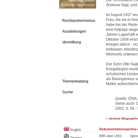
Die Schneiderin L
Zeitzeug*innen
Erzählte Geschichte
Andreas Sagl, und 
Im August 1937 wurd
Frau, die sie in i
Rechtsextremismus
habe bei der Rede S
eine Anklage wegen
Ausstellungen
Jahren Lagerhaft v
Oktober 1938 ersch
Vermittlung
Krieges üblich - n
entlassen. Allerdi
Wohnorts unterworf
Der Sohn Otto Sag
Kriegsbeginn wurd
schulischen Leistu
als Bauingenieur ab
Themenkatalog
Mutter aufrechterh
Suche
Quelle:
ÖStA, 
Siehe auch: 
2002, S. 56 -
» nächste Biographie
Dokumentationsarchiv d
English
WIR über UNS
Spen
Termine