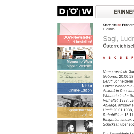
Startseite
>>
Erinner
Ludmilla
Sagl, Ludm
DÖW-Newsletter
Jetzt bestellen!
Österreichisc
A
B
C
D
E
F
Memento Wien
Mobile Website
Name russisch:
За
Geboren:
20.06.18
Beruf:
Schneiderin
Nisko
Letzter Wohnort in 
Online-Edition
Ankunft in Russlan
Wohnorte in der So
Verhaftet:
1937, Le
Anklage:
antisowjet
Spanienarchiv
Urteil:
20.01.1938, 
online
Rehabilitiert:
15.11
Emigrationsmotiv:
w
Schicksal:
überlebt