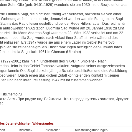
udmilla Sagl wurde 1898 in Wien geboren. Mit ihrem Mann, dem Zimmermann
dem Sohn Otto (geb. 04.01.1929) wanderte sie um 1930 in die Sowjetunion aus.
e Ludmilla Sagl, die nicht berufstätig war, verhaftet, nachdem sie von einer
hre Wohnung aufnehmen musste, denunziert worden war: die Frau gab an, Sagl
talins das Radio leiser gestellt und bei der Rede Hitlers lauter. Das reichte für
 antisowjetischen Agitation. Ludmilla Sagl wurde am 20. Jänner 1938 zu fünf
erurteilt. Ihr Mann Andreas Sagl wurde am 23. März 1938 verhaftet und am 22.
ossen. Ludmilla Sagl wurde nach Ablauf ihrer Straffrist - wie während des
icht entlassen. Erst 1947 wurde sie aus einem Lager im Gebiet Kemerovo
ngs blieb sie zeitlebens großen Einschränkungen bezüglich der Auswahl ihres
en. Ludmilla Sagl starb 1961 in Cherson (Ukraine).
l (1929-2001) kam in ein Kinderheim des NKVD in Smolensk. Nach
e das Heim in das Gebiet Tambov evakuiert. Aufgrund seiner ausgezeichneten
ngen konnte Otto Sagl die zehnjährige Schule abschließen und eine Ausbildung
solvieren. Durch einen glücklichen Zufall konnte er den Kontakt mit seiner
alten und nach ihrer Freilassung 1947 mit ihr zusammen wohnen.
lists.memo.ru
Отто Загль: Три радуги над Байкалом. Что-то вроде путевых заметок, Иркутск
 59
es österreichischen Widerstandes
den
Bibliothek
Zivildienst
Ausstellungsführungen