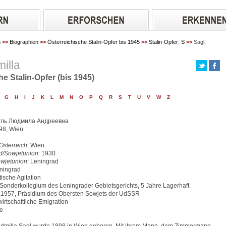
n
>>
Biographien
>>
Österreichische Stalin-Opfer bis 1945
>>
Stalin-Opfer: S
>>
Sagl,
illa
he Stalin-Opfer (bis 1945)
G
H
I
J
K
L
M
N
O
P
Q
R
S
T
U
V
W
Z
гль Людмила Андреевна
98, Wien
Österreich:
Wien
d/Sowjetunion:
1930
wjetunion:
Leningrad
ningrad
ische Agitation
Sonderkollegium des Leningrader Gebietsgerichts, 5 Jahre Lagerhaft
.1957, Präsidium des Obersten Sowjets der UdSSR
irtschaftliche Emigration
e