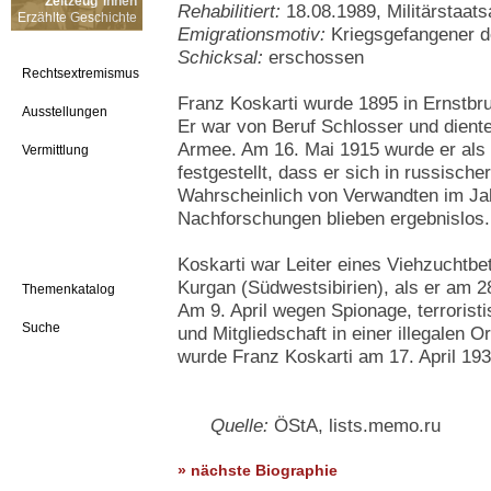
Zeitzeug*innen
Rehabilitiert:
18.08.1989, Militärstaat
Erzählte Geschichte
Emigrationsmotiv:
Kriegsgefangener d
Schicksal:
erschossen
Rechtsextremismus
Franz Koskarti wurde 1895 in Ernstbr
Ausstellungen
Er war von Beruf Schlosser und diente
Armee. Am 16. Mai 1915 wurde er als 
Vermittlung
festgestellt, dass er sich in russisch
Wahrscheinlich von Verwandten im Jah
Nachforschungen blieben ergebnislos.
Koskarti war Leiter eines Viehzuchtbe
Kurgan (Südwestsibirien), als er am 2
Themenkatalog
Am 9. April wegen Spionage, terroris
Suche
und Mitgliedschaft in einer illegalen O
wurde Franz Koskarti am 17. April 19
Quelle:
ÖStA, lists.memo.ru
» nächste Biographie