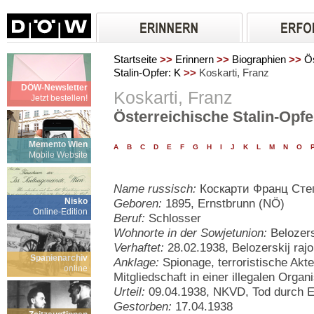
Startseite
>>
Erinnern
>>
Biographien
>>
Ös
Stalin-Opfer: K
>>
Koskarti, Franz
DÖW-Newsletter
Koskarti, Franz
Jetzt bestellen!
Österreichische Stalin-Opfe
Memento Wien
A
B
C
D
E
F
G
H
I
J
K
L
M
N
O
Mobile Website
Name russisch:
Коскарти Франц Сте
Nisko
Geboren:
1895, Ernstbrunn (NÖ)
Online-Edition
Beruf:
Schlosser
Wohnorte in der Sowjetunion:
Belozers
Verhaftet:
28.02.1938, Belozerskij raj
Spanienarchiv
Anklage:
Spionage, terroristische Ak
online
Mitgliedschaft in einer illegalen Organ
Urteil:
09.04.1938, NKVD, Tod durch 
Gestorben:
17.04.1938