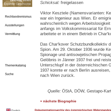
Zeitzeug*innen
Schicksal:
freigelassen
Erzählte Geschichte
Viktor Kesztele (Namensvarianten: Kes
Rechtsextremismus
war ein Ingenieur aus Wien. Er emigri
wahrscheinlich wegen Arbeitslosigkeit 
Ausstellungen
anfangs im Volkskommissariat für Ern
arbeitete er in einem Betrieb in Char'k
Vermittlung
Das Char'kover Schutzbundkollektiv d
Spion. Am 29. Oktober 1936 wurde Ke
Spionage und antisowjetischen Propag
Gelöbnis in Jänner 1937 frei und reis
Unterschlupf in der österreichischen
Themenkatalog
1937 konnte er nach Berlin ausreisen,
Suche
nach Wien zurück.
Quelle:
ÖStA, DÖW, Gestapo-Karte
» nächste Biographie
Dokumentationsarchiv des österreichischen Widerstandes
English