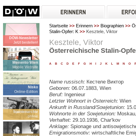
Startseite
>>
Erinnern
>>
Biographien
>>
Ös
Stalin-Opfer: K
>>
Kesztele, Viktor
DÖW-Newsletter
Kesztele, Viktor
Jetzt bestellen!
Österreichische Stalin-Opfe
Memento Wien
A
B
C
D
E
F
G
H
I
J
K
L
M
N
O
Mobile Website
Name russisch:
Кестеле Виктор
Nisko
Geboren:
06.07.1883, Wien
Online-Edition
Beruf:
Ingenieur
Letzter Wohnort in Österreich:
Wien
Ankunft in Russland/Sowjetunion:
15.0
Spanienarchiv
Wohnorte in der Sowjetunion:
Moskau,
online
Verhaftet:
29.10.1936, Char'kov
Anklage:
Spionage und antisowjetisc
Emigrationsmotiv:
wirtschaftliche Emi