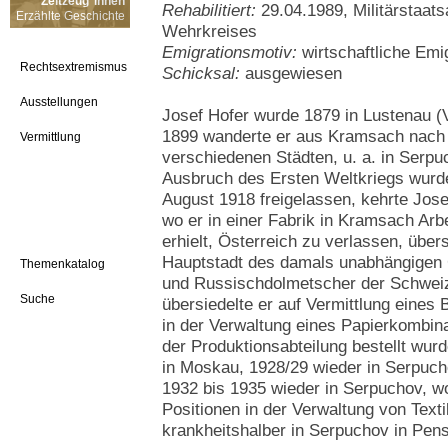
Zeitzeug*innen
Rehabilitiert:
29.04.1989, Militärstaat
Erzählte Geschichte
Wehrkreises
Emigrationsmotiv:
wirtschaftliche Emi
Rechtsextremismus
Schicksal:
ausgewiesen
Ausstellungen
Josef Hofer wurde 1879 in Lustenau (
1899 wanderte er aus Kramsach nach R
Vermittlung
verschiedenen Städten, u. a. in Ser
Ausbruch des Ersten Weltkriegs wurde e
August 1918 freigelassen, kehrte Jose
wo er in einer Fabrik in Kramsach Arbe
erhielt, Österreich zu verlassen, übersi
Hauptstadt des damals unabhängigen 
Themenkatalog
und Russischdolmetscher der Schweiz
Suche
übersiedelte er auf Vermittlung eines
in der Verwaltung eines Papierkombina
der Produktionsabteilung bestellt wurd
in Moskau, 1928/29 wieder in Serpuch
1932 bis 1935 wieder in Serpuchov, wo
Positionen in der Verwaltung von Texti
krankheitshalber in Serpuchov in Pens