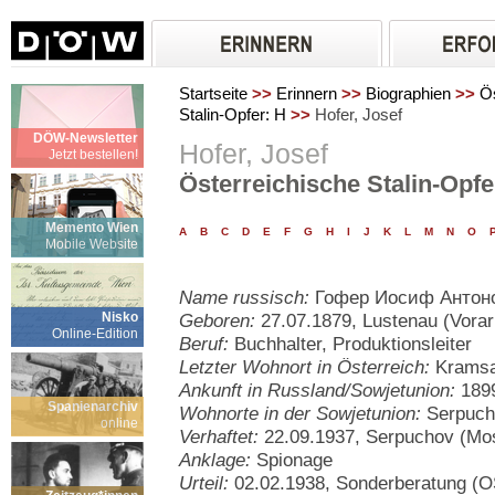
Startseite
>>
Erinnern
>>
Biographien
>>
Ös
Stalin-Opfer: H
>>
Hofer, Josef
DÖW-Newsletter
Hofer, Josef
Jetzt bestellen!
Österreichische Stalin-Opfe
Memento Wien
A
B
C
D
E
F
G
H
I
J
K
L
M
N
O
Mobile Website
Name russisch:
Гофер Иосиф Антон
Nisko
Geboren:
27.07.1879, Lustenau (Vorar
Online-Edition
Beruf:
Buchhalter, Produktionsleiter
Letzter Wohnort in Österreich:
Kramsac
Ankunft in Russland/Sowjetunion:
1899
Spanienarchiv
Wohnorte in der Sowjetunion:
Serpuch
online
Verhaftet:
22.09.1937, Serpuchov (Mos
Anklage:
Spionage
Urteil:
02.02.1938, Sonderberatung (