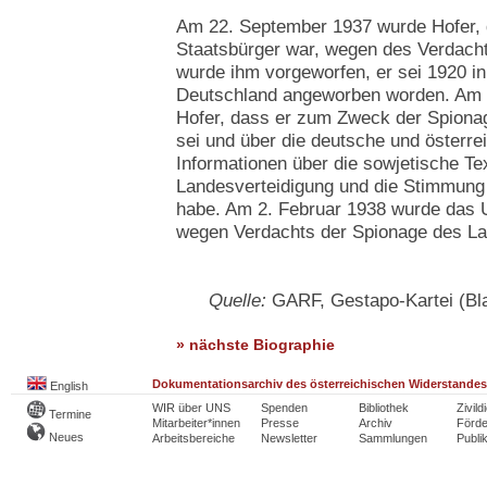
Am 22. September 1937 wurde Hofer, d
Staatsbürger war, wegen des Verdacht
wurde ihm vorgeworfen, er sei 1920 in
Deutschland angeworben worden. Am 
Hofer, dass er zum Zweck der Spiona
sei und über die deutsche und österre
Informationen über die sowjetische Tex
Landesverteidigung und die Stimmung
habe. Am 2. Februar 1938 wurde das Ur
wegen Verdachts der Spionage des La
Quelle:
GARF, Gestapo-Kartei (Bla
» nächste Biographie
Dokumentationsarchiv des österreichischen Widerstandes
English
WIR über UNS
Spenden
Bibliothek
Zivild
Termine
Mitarbeiter*innen
Presse
Archiv
Förde
Neues
Arbeitsbereiche
Newsletter
Sammlungen
Publi