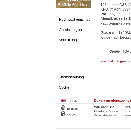
nahm aber im Febru
Zeitzeug*innen
Erzählte Geschichte
1934 in die ČSR. 
KPÖ. Im April 1934
Politemigrant aner
Abendkursen der 
Rechtsextremismus
национальных мен
Ausstellungen
Glaser wurde 1938 
wurde nach Deuts
Vermittlung
Quelle:
RGAS
» nächste Biographie
Themenkatalog
Suche
Dokumentationsarchiv d
English
WIR über UNS
Spen
Termine
Mitarbeiter*innen
Pres
Neues
Arbeitsbereiche
Newsl