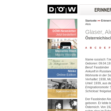
Startseite
>>
Erinner
Alois
Glaser, Al
DÖW-Newsletter
Jetzt bestellen!
Österreichisc
A
B
C
D
E
F
Memento Wien
Mobile Website
Name russisch:
Гл
Geboren:
09.04.19
Beruf:
Fassbinder
Nisko
Ankunft in Russlan
Online-Edition
Wohnorte in der So
Verhaftet:
1938, M
Urteil:
1939, aus de
Emigrationsmotiv:
S
Spanienarchiv
Schicksal:
freigela
online
Der Fassbinder Alo
geboren. Er lebte 
Österreich. Von 19