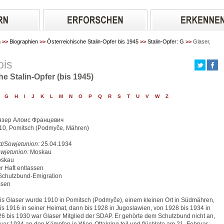
n
>>
Biographien
>>
Österreichische Stalin-Opfer bis 1945
>>
Stalin-Opfer: G
>>
Glaser,
ois
he Stalin-Opfer (bis 1945)
G
H
I
J
K
L
M
N
O
P
Q
R
S
T
U
V
W
Z
язер Алоис Францевич
10, Pomitsch (Podmyče, Mähren)
d/Sowjetunion:
25.04.1934
wjetunion:
Moskau
oskau
r Haft entlassen
chutzbund-Emigration
ssen
is Glaser wurde 1910 in Pomitsch (Podmyče), einem kleinen Ort in Südmähren,
bis 1916 in seiner Heimat, dann bis 1928 in Jugoslawien, von 1928 bis 1934 in
26 bis 1930 war Glaser Mitglied der SDAP. Er gehörte dem Schutzbund nicht an,