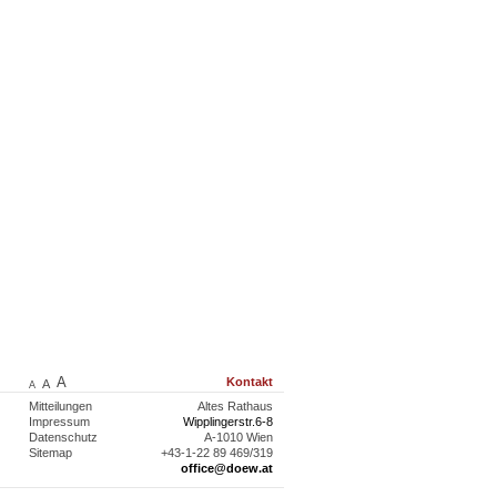
A
Kontakt
A
A
Mitteilungen
Altes Rathaus
Impressum
Wipplingerstr.6-8
Datenschutz
A-1010 Wien
Sitemap
+43-1-22 89 469/319
office@doew.at