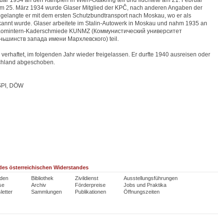
ar 1934 an den Kämpfen in Wien-Ottakring teil und flüchtete am 21. Februar
Am 25. März 1934 wurde Glaser Mitglied der KPČ, nach anderen Angaben der
 gelangte er mit dem ersten Schutzbundtransport nach Moskau, wo er als
kannt wurde. Glaser arbeitete im Stalin-Autowerk in Moskau und nahm 1935 an
Komintern-Kaderschmiede KUNMZ (Коммунистический университет
ьшинств запада имени Мархлевского) teil.
verhaftet, im folgenden Jahr wieder freigelassen. Er durfte 1940 ausreisen oder
chland abgeschoben.
PI, DÖW
es österreichischen Widerstandes
den
Bibliothek
Zivildienst
Ausstellungsführungen
se
Archiv
Förderpreise
Jobs und Praktika
etter
Sammlungen
Publikationen
Öffnungszeiten