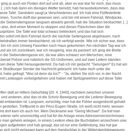
ging ja auch ein Posten dort auf und ab, aber es war klar für mich, das muss
[...] Ich hab dann ein diesiges Wetter benützt, hab herausbekommen, dass das
ganze Tafel. Sandstein saugt ja Verschiedenes auf. Ich hab eine Füllfedertinte
men, Tusche dürft das gewesen sein, und bin mit einem Fahrrad, Windjacke,
 die Siebensterngasse langsam abwärts gerollt, hab die Situation beobachtet. [...]
 also, dort einen Moment zu stoppen und dieses Fläschchen über die
zuspritzen. Die Tafel war total schwarz bekleckert, und das hat sich
 bin sofort mit dem Fahrrad durch die nächste Seitengasse abgehauen, nach
elstraßen immer beobachtend, ob ich verfolgt werde. Wie ich sicher war, dass
ist, bin ich vom Umweg Favoriten nach Haus gekommen. Am nächsten Tag war ich
 und als ich zurückkam, war ich neugierig, was da passiert. Ich ging die Breite
in die Siebensterngasse ein, da war alles schwarz von Menschen, eine
erall Polizei und natürlich die SS-Uniformen, und auf zwei Leitern standen
en diese Tafel herausgestemmt. Da hab ich mir gedacht: "Gelungen!" Es hat am
r Straßburger Sender die Nachricht gebracht. Ich habe mich unter die
 habe gefragt: "Was ist denn da los?" - "Ja, stellen Sie sich vor, in der Nacht
mit Lastwagen vorbeigefahren und haben mit Spritzgewehren auf diese Tafel
ffen statt an Hitlers Geburtstag [20. 4. 1940], nachdem zwischen unserer
 und anderen, also das ist die Scholz-Bewegung und die Lederer-Bewegung
kt entstanden ist. Langsam, vorsichtig, man hat die Fühler ausgestreckt gehabt
 gestoßen. Treffpunkt in der Prinz-Eugen-Straße, ich weiß nicht mehr, wessen
nd dort kam ich auch hin. Mein Deckname war "Georg Michael". Da traf man
Lederer sehr unvorsichtig und hat für die Anlage eines Adressenverzeichnisses
ste man geheim anlegen, in einem Lexikon etwa die Buchstaben anzeichnen usw.
gegen aufgetreten und hab gesagt, das ist nur eine Gefährdung, das hat gar
an sich nicht verlassen kann auf den Handschlag in der Widerstandsbewegung,