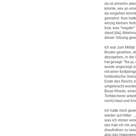
da ist ohnehin all
könnte, wie an ein
da vorgehen könnte
gemahnt. Nun hatte
winzig kleinen Not
bzw. was "negativ
stand [da], Ablehn
dieser Sitzung gewe
Ich war zum Militä
Bruder gesehen, der
abzugeben, in der 
hat gesagt: "Na ja, 
wurde angezeigt von
mit einer fünfjähr
holländische Grenz
Ende des Reichs zu
umgebracht worden.
Brual-Rhede, einem
Torfstecherei arbei
noch] Haut und Knoc
Ich hatte mich gewe
wieder auf Hitler 
was ich immer verw
das hab ich nie a
draufnähen zu lass
also das Hakenkreuz