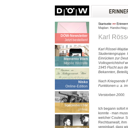
Startseite
>>
Erinner
Majdan: Handschlag 
Karl Röss
DÖW-Newsletter
Jetzt bestellen!
Karl Rössel-Majdan
Studentengruppe. 
Einrücken zur Deu
Memento Wien
Volksgerichtshof w
Mobile Website
1945 Flucht aus de
Bekannten, Beteil
Nach Kriegsende Prom
Nisko
Funktionen u. a. i
Online-Edition
Verstorben 2000.
Spanienarchiv
Ich begann sofort 
online
konnte - man musst
welcher Couleur. S
Rechtsanwalt, ihm 
vereinbart, dass w