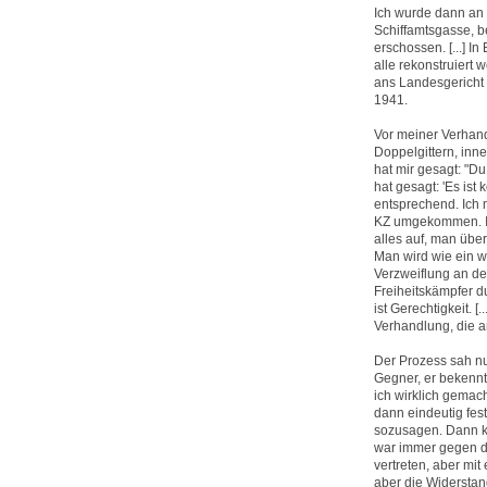
Ich wurde dann an d
Schiffamtsgasse, b
erschossen. [...] I
alle rekonstruiert
ans Landesgericht 
1941.
Vor meiner Verhand
Doppelgittern, in
hat mir gesagt: "Du 
hat gesagt: 'Es is
entsprechend. Ich m
KZ umgekommen. Ich
alles auf, man übe
Man wird wie ein wi
Verzweiflung an de
Freiheitskämpfer d
ist Gerechtigkeit. 
Verhandlung, die an
Der Prozess sah nun
Gegner, er bekennt 
ich wirklich gemac
dann eindeutig fest
sozusagen. Dann ka
war immer gegen de
vertreten, aber mit
aber die Widerstand