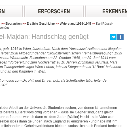
n
>>
Biographien
>>
Erzählte Geschichte
>>
Widerstand 1938-1945
>>
Karl Rössel-
genügt
el-Majdan: Handschlag genügt
, geb. 1916 in Wien, Jusstudium. Nach dem "Anschluss" Aufbau einer illegalen
Herbst 1938 Mitbegründer der "Großösterreichischen Freiheitsbewegung". 1939
tschen Wehrmacht. Festnahme am 22. Oktober 1940, am 29. Juni 1944 vom
egen "Vorbereitung zum Hochverrat" zu 10 Jahren Zuchthaus verurteilt. März
m Zwangsarbeitslager Wien-Lobau, lebt bis Kriegsende als "U-Boot" bei einem
igung an den Kämpfen in Wien.
otion zum Dr. phil. und Dr. rer. pol., als Schriftsteller tätig, leitende
m ORF.
mit der Arbeit an der Universität: Studenten suchen, von denen ich annehmen
e bereits äußerst vorsichtig vorgehen -, dass sie Gegner sind, ganz gleich
ehr befreundet war ich dann mit dem Juden [Walter] Hecht - sein Vater war
selber ist es dann gelungen, nach England zu emigrieren - und habe mit ihm
ir miteinander in Geheimverbindung bleiben, sodass ich nach England berichten