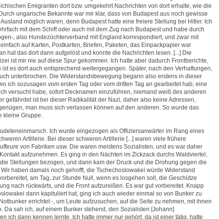
eichischen Emigranten dort bzw. umgekehrt Nachrichten von dort erhalte, wie die
Durch ungarische Bekannte war mir klar, dass von Budapest aus noch gewisse
usland möglich waren, denn Budapest hatte eine freiere Stellung bei Hitler. Ich
ehrfach mit dem Schiff oder auch mit dem Zug nach Budapest und habe durch
ogen-, also Hundezüchterverband mit England korrespondiert, und zwar mit
 einfach auf Karten, Postkarten, Briefen, Paketen, das Einpackpapier war
n hat das dort dann aufgelöst und konnte die Nachrichten lesen. [...] Die
zei ist mir nie auf diese Spur gekommen. Ich hatte aber dadurch Frontberichte,
 ist es dort auch entsprechend weitergegangen. Später, nach den Verhaftungen,
auch unterbrochen. Die Widerstandsbewegung begann also erstens in dieser
o ich sozusagen vom ersten Tag oder vom dritten Tag an gearbeitet hab; eine
 ich versucht habe, sofort Decknamen einzuführen, niemand weiß des anderen
 gefährdet ist bei dieser Radikalität der Nazi, daher also keine Adressen,
enügen, man muss sich verlassen können auf den anderen. So wurde das
e kleine Gruppe.
udeteneinmarsch. Ich wurde eingezogen als Offiziersanwärter im Rang eines
chweren Artillerie. Bei dieser schweren Artillerie [...] waren viele frühere
uffeure von Fabriken usw. Die waren meistens Sozialisten, und es war daher
n Kontakt aufzunehmen. Es ging in den Nächten im Zickzack durchs Waldviertel,
die Stellungen bezogen, und dann kam der Druck und die Drohung gegen die
 Wir haben damals noch gehofft, die Tschechoslowakei würde Widerstand
vorbereitet, am Tag, zur Stunde Null, wenn es losgehen soll, die Geschütze
ng nach rückwärts, und die Front aufzureißen. Es war gut vorbereitet. Knapp
slowakei dann kapituliert hat, ging ich auch wieder einmal so von Bunker zu
Notbunker errichtet -, um Leute aufzusuchen, auf die Seite zu nehmen, mit ihnen
. Da sah ich, auf einem Bunker stehend, den Sozialisten [Johann]
ich dann kennen lernte. Ich hatte immer nur gehört, da ist einer tätig, hatte