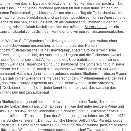
ommen, wer das ist. Da stand er jetzt offen am Bunker, denn am nächsten Tag,
eht 's los, und hat eine Brandrede gehalten für den Widerstand. Ich hab ihn
r haben Freundschaft geschlossen. Als am nächsten Tag die Tschechoslowakei
r 's natürlich äußerst gefährlich, und wir haben beschlossen, uns in Wien zu treffen
he zu machen, er als Sozialist, ich als Parteiloser mit meinen Studenten. Er
 einen gewissen Jakob Kastelic, der von den früheren
Sturmscharen
sei, ein
sanwalt, absolut verlässlich, den kenne er und wir müssen zusammenarbeiten.
n in Wien im Café "Wunderer" in Hietzing und haben dort vom Aufbau einer
rstandsbewegung gesprochen, einigten uns auf den Namen
" bzw. "Österreichische Freiheitsbewegung", später "Großösterreichische
, weil man gedacht hat, der Aufstand soll Ungarn und die Tschechoslowakei
 wenn 's einmal soweit ist. Auf der Linie des Überparteilichen haben wir uns
nktion war dabei Jugendberatung und staatsrechtliche Vorbereitung, d. h. neue
Reform der Demokratie, damit nicht dasselbe wie vorher passiert und wieder
aherkommt. Hab mich dann intensiv aufgrund meines Studiums mit diesen Fragen
t. Es gab immer wieder geheime Besprechungen. Im Allgemeinen war der Kreis
n, das Prinzip wurde allgemein akzeptiert: keine Namen, keine Adressen,
 Deckname, man trifft sich, jeder kennt immer nur zwei, das war also das
wir langsam und zäh aufgebaut.
n Studierzimmer gehabt bei einer Verwandten, bei einer Tante, die einen
 in der Siebensterngasse, und hab gesehen, wie dort unter riesigem Pomp und
sik, Polizei usw. diese Gedenktafel für Planetta und die Julikämpfer enthüllt
r des früheren Turnsaales. [Von der Siebensterngasse fuhren am 25. Juli 1934
 ins Bundeskanzleramt. Der mutmaßliche Mörder Dollfuß' Otto Planetta wurde
ngerichtet.] Es war mir geradezu ein Auftrag: da, wo ich wohne, passiert so etwas
rstück in der Widerstandsbewegung muss jeder leisten! Zwar war gegenüber die