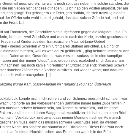
as Gegenteil geschworen, nur war 's noch so, dass neben mir solche standen, die
 die mich eben nicht angezeigt haben. [...] Ich hab den Posten abgelöst, der am
d, hab g'sagt: "Du gehst gern zur Feier, geh dorthin, ich steh freiwillig hier als
 hat der Offizier sehr wohl kapiert gehabt, dass das solche Gründe hat, und hat
 die Front. [...]
ff auf Frankreich, die Geschütze sind aufgefahren gegen die Maginot-Linie. Es
llerie, ich hatte zwei Geschütze und wusste nach der Karte, es wird geschossen
o Frauen und Kinder aus dem französischen Maginot-Linie-Gebiet
en - dieses Schießen wird ein furchtbares Blutbad anrichten. Da ging ich
it niemandem reden, weil es war viel zu gefährlich -, ging heimlich immer zu den
 die Daten an den Geschützen etwas verstellt, sodass sie in eine sumpfige
aben und dort immer "plupp", also ergebnislos, explodiert sind. Das war am
 am nächsten Tag noch kam ein preußischer Offizier, brüllend: "Welches Schwein
mer daneben?" Aber es hieß schon aufsitzen und wieder weiter, und dadurch
he nicht weiter nachgehen. [...]
rletzung wurde Karl Rössel-Majdan im Frühjahr 1940 nach Österreich
Vöcklabruck, konnte mich nicht rühren und vor Schmerz meist nicht schlafen, war
 wach und hörte an der vorbeigehenden Bahnlinie immer lauter Züge fahren in
sen mussten schwer beladen sein, am Rattern zu schließen, und ich habe
Rattern zu zählen und daher Waggons abzuschätzen. Ich hab dann einen Brief
kannte in Vöcklabruck, und zwar, dass meiner Meinung nach ein Aufmarsch
geschehen muss, denn das müssen schwere Geschütze sein, da werden
t in der Nacht, ich schätze auf soundso viel Divisionen. Dieser Brief war noch
lag noch auf meinem Nachtkästchen, aus Ermüdung war ich in der Früh