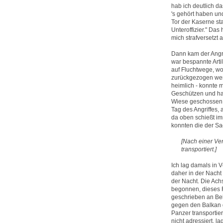
hab ich deutlich d
's gehört haben und
Tor der Kaserne stan
Unteroffizier." Das
mich strafversetzt an
Dann kam der Angri
war bespannte Arti
auf Fluchtwege, w
zurückgezogen werd
heimlich - konnte m
Geschützen und hab
Wiese geschossen h
Tag des Angriffes,
da oben schießt im
konnten die der Sac
[Nach einer Ve
transportiert.]
Ich lag damals in 
daher in der Nacht
der Nacht. Die Ach
begonnen, dieses 
geschrieben an Be
gegen den Balkan 
Panzer transportier
nicht adressiert, 