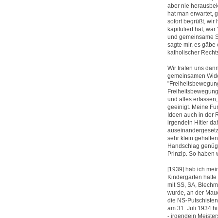
aber nie herausbek
hat man erwartet, g
sofort begrüßt, wi
kapituliert hat, wa
und gemeinsame Sac
sagte mir, es gäbe
katholischer Recht
Wir trafen uns dan
gemeinsamen Wide
"Freiheitsbewegung
Freiheitsbewegung"
und alles erfassen,
geeinigt. Meine Fu
Ideen auch in der 
irgendein Hitler d
auseinandergesetz
sehr klein gehalte
Handschlag genügt,
Prinzip. So haben 
[1939] hab ich mei
Kindergarten hatte
mit SS, SA, Blechmu
wurde, an der Maue
die NS-Putschisten
am 31. Juli 1934 hi
- irgendein Meiste