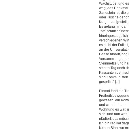
Wachstube, und es 
weg, das Denkmal. 
Sandstein ist, die 
oder Tusche genom
Kragen aufgestellt,
Es gelang mir dann
Tafelschrift drüber
hineingesaugt. Ich
verschiedenen Wink
es nicht der Fall 
an der Universität,
Gasse hinauf, bog 
Versammlung und üb
Steinmetze und hab
selben Tag noch de
Passanten gemischt,
sind Kommunisten 
gespritzt." [...]
Einmal fand ein Tre
Freiheitsbewegung
gewesen, ein Konta
und war aneinander
Wohnung es war, u
sich, und nun war 
plädiert, das müs
Ich bin radikal da
keinen Sinn, wo m