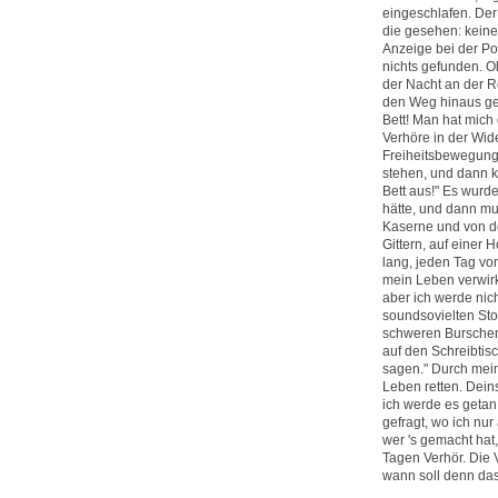
eingeschlafen. Der
die gesehen: keine
Anzeige bei der Pol
nichts gefunden. Ob
der Nacht an der 
den Weg hinaus ge
Bett! Man hat mich
Verhöre in der Wid
Freiheitsbewegung 
stehen, und dann k
Bett aus!" Es wurde
hätte, und dann mus
Kaserne und von dor
Gittern, auf einer 
lang, jeden Tag von
mein Leben verwirkt
aber ich werde nic
soundsovielten Sto
schweren Burschen
auf den Schreibtis
sagen." Durch mein 
Leben retten. Dein
ich werde es getan 
gefragt, wo ich nu
wer 's gemacht hat
Tagen Verhör. Die 
wann soll denn das 