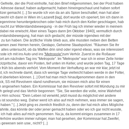
 Gefreite, der die Post einholte, hat den Brief mitgenommen, bei der Post haben
 Adresse darauf, haben aufgemacht, haben hineingeschaut und haben sofort
izei gemacht. [...] So wurde ich von da an als Spion beschattet; man hat aber
wohl ich dann in Wien im Lazarett [lag], dort wurde ich operiert, bin ich dann in
Regenrinne heruntergekrochen oder hab mich durch den Keller geschlagen, hab
sucht zur Widerstandsbewegung - in der Früh lag ich immer wieder in meinem
 dabei nie erwischt. Aber eines Tages dann [im Oktober 1940], vermutlich durch
erstandsbewegung, hat man sich gedacht, der müsste irgendwo mit der
zu tun haben. Die ärztliche Visite blieb aus, alle mussten neben den Betten
amen zwei Herren herein, Gestapo, Geheime Staatspolizei. "Räumen Sie Ihr
 alles untersucht, ob da Waffen drin sind oder irgend etwas, was sie interessiert
ste ich mit ins Auto und ins
"Metropole"
zum Verhör. Zuerst in die Roßauer
t am nächsten Tag ins "Metropole". Im "Metropole" war ich in einer Zelle hinter
Holzpritsche, davor ein Posten, tief unten im Keller, und wurde jeden Tag, 17 Tage
 früh bis abends verhört. Vom Moment der Verhaftung an war mir klar, jetzt ist
, ich rechnete damit, dass ich wenige Tage vielleicht haben werde in der Folter,
ht überleben können. [...] Dort hat man mich hinaufgenommen dann in den
ck, SS mit Revolvern stand rundherum, sie müssen mich also für einen
 angesehen haben. Ein Kommissar hat den Revolver sofort mit Mündung zu mir
ch gelegt und das Verhör begonnen: "Sie, Sie werden die volle, reine Wahrheit
Hirn schoss: "Dein Leben ist verwirkt, jetzt musst du möglichst viel andere
s ist soundso weg. Daher werd ich also auf mich nehmen, was immer sie sagen,
haben." [...] Jetzt ging es ziemlich friedlich zu, denn der hat mich alles Mögliche
r ahnte, das könnte der oder jener gemacht haben oder wo ich gar nicht wusste,
, ich hab alles auf mich genommen. Na ja, da kommt einiges zusammen in 17
Verhöre wurden immer ruhiger, man hat gesehen, der Kommissar hat Zweifel,
gewesen sein usw., nicht? [...]