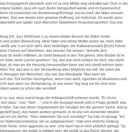
as Kriegsgericht überstellt, weil ich ja vom Militär weg verhaftet war. Dort, in der
estand Gefahr, dass ich nach Berlin transportiert werde und im Kasernenhof
n Berlin ist inzwischen ein Bombenangriff erfolgt, und es hieß, die Akten müssen
 werden. Das war wieder eine gewisse Hoffnung, ein Aufschub. Ich wurde dann
überstellt und später nach München-Stadelheim hinaustransportiert. Das war
lung [29. Juni 1944] kam 's zu einem letzten Besuch der Eltern hinter
nen und außen Bewachung. Mein Vater und meine Mutter waren da, mein Vater
weißt, wie 's um dich steht, dein Verteidiger, der Nationalsozialist [Erich] Führer,
t keine Chance auf Überleben, das müssen Sie wissen.' Verhalte dich
uss dir leider mitteilen, du sollst bewusst in den Tod gehen, dein Bruder ist im
 habe seine Leiche gesehen." Na, das war nicht einfach für mich, das wühlt
rlegt, ob man wo die Heizung herausreißen kann und sich damit wehren kann.
ldes Tier, das also in der Verzweiflung alles Mögliche tun will. Vor allem die
m Versagen der Menschen, das war das Allerärgste. Man kann als
urch den Tod leichter durchgehen, wenn man weiß, irgendwo ist Idealismus und
[...] Ich kam dann zur Verhandlung, es war einen Tag lang nur für mich eine
dern waren ja schon alle verurteilt.
 so aus, dass zuerst lange die Anklageschrift verlesen wurde: "Er ist ein
sich dazu." usw. "Aber ...", und in der Aussage wurde jetzt in Frage gestellt, was
ht habe. Das war diese Ungewissheit der Gestapo bei der ganzen Sache, weil ja
gestellt [war], das haben andere gemacht, er ist also ein verrannter Idealist
m ich ins Verhör. "Also, bekennen Sie sich schuldig?" Da hab ich gesagt: "Ich
n Nationalsozialismus, bin so aufgewachsen." Hab eine ehrliche Haltung
 einer Ruhe, ohne aggressiv zu sein. Und dann hat er mich plötzlich gefragt: "Ja,
sbewegung, die wollte ja militant sein, die wollte ja das Reich stürzen, die