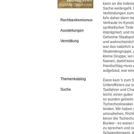
Zeitzeug*innen
kann an die österr
Erzählte Geschichte
Sache weitergeht. 
Verbindungen zum A
fuhr daher dann m
Rechtsextremismus
Vertraute im Kynol
synthetischer Tinte
Ausstellungen
imprägniert, und ma
Geheime Staatspoli
Vermittlung
und wahrscheinlich
war das natürlich 
Studentengruppe, w
kleine Gruppe, wo
Namen, damit keiner
Handschlag muss g
aufgebaut, war ein
Themenkatalog
Dann kam 's zum S
Unteroffiziers zur s
Suche
Taxifahrer und Cha
leicht, einen gute
so wurden geheim 
Tschechoslowakei.
leisten. Wir haben 
umzudrehen, Richtu
bevor die Tschecho
Bunker - es waren 
zu sprechen und so
Schwendenwein, den 