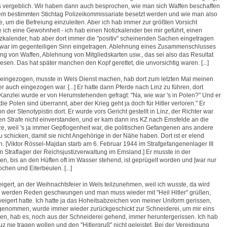
es vergeblich. Wir haben dann auch besprochen, wie man sich Waffen beschaffen
em bestimmten Stichtag Polizeikommissariate besetzt werden und wie man also
, um die Befreiung einzuleiten. Aber ich hab immer zur größten Vorsicht
 ich eine Gewohnheit - ich hab einen Notizkalender bei mir geführt, einen
izkalender, hab aber dort immer die "positiv" scheinenden Sachen eingetragen
" war im gegenteiligen Sinn eingetragen. Ablehnung eines Zusammenschlusses
ung von Waffen, Ablehnung von Mitgliedskarten usw., das sei also das Resultat
sen. Das hat später manchen den Kopf gerettet, die unvorsichtig waren. [...]
r eingezogen, musste in Wels Dienst machen, hab dort zum letzten Mal meinen
 auch eingezogen war. [...] Er hatte dann Pferde nach Linz zu führen, dort
Kanzlei wurde er von Herumstehenden gefragt: "Na, wie war 's in Polen?" Und er
die Polen sind überrannt, aber der Krieg geht ja doch für Hitler verloren." Er
 der Stenotypistin dort. Er wurde vors Gericht gestellt in Linz, der Richter war
igen Strafe nicht einverstanden, und er kam dann ins KZ nach Emsfelde an die
e, weil 's ja immer Gepflogenheit war, die politischen Gefangenen ans andere
 schicken, damit sie nicht Angehörige in der Nähe haben. Dort ist er elend
 [Viktor Rössel-Majdan starb am 6. Februar 1944 im Strafgefangenenlager III
 Straflager der Reichsjustizverwaltung im Emsland.] Er musste in der
ten, bis an den Hüften oft im Wasser stehend, ist geprügelt worden und [war nur
hen und Eiterbeulen. [...]
igert, an der Weihnachtsfeier in Wels teilzunehmen, weil ich wusste, da wird
..., werden Reden geschwungen und man muss wieder mit "Heil Hitler" grüßen,
eigert hatte. Ich hatte ja das Hoheitsabzeichen von meiner Uniform gerissen,
ngenommen, wurde immer wieder zurückgeschickt zur Schneiderei, um mir eins
en, hab es, noch aus der Schneiderei gehend, immer heruntergerissen. Ich hab
 nie tragen wollen und den "Hitlergruß" nicht geleistet. Bei der Vereidigung