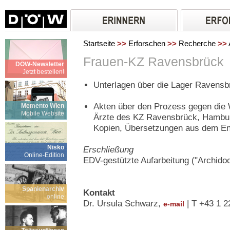
Startseite
>>
Erforschen
>>
Recherche
>>
Frauen-KZ Ravensbrück
DÖW-Newsletter
Jetzt bestellen!
Unterlagen über die Lager Ravens
Akten über den Prozess gegen die
Memento Wien
Mobile Website
Ärzte des KZ Ravensbrück, Hambu
Kopien, Übersetzungen aus dem En
Nisko
Erschließung
Online-Edition
EDV-gestützte Aufarbeitung ("Archidoc
Spanienarchiv
Kontakt
online
Dr. Ursula Schwarz,
| T +43 1 2
e-mail