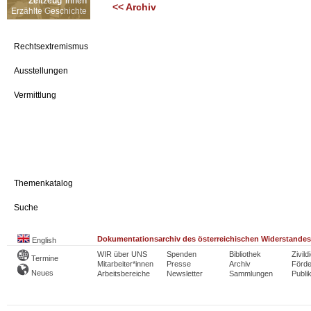
Zeitzeug*innen
<< Archiv
Erzählte Geschichte
Rechtsextremismus
Ausstellungen
Vermittlung
Themenkatalog
Suche
Dokumentationsarchiv des österreichischen Widerstandes
English
WIR über UNS
Spenden
Bibliothek
Zivild
Termine
Mitarbeiter*innen
Presse
Archiv
Förde
Neues
Arbeitsbereiche
Newsletter
Sammlungen
Publi