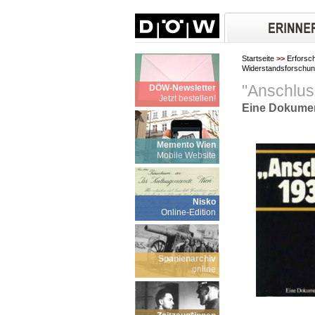
Startseite
>>
Erforsc
Widerstandsforschu
"Anschlus
DÖW-Newsletter
Jetzt bestellen!
Eine Dokumen
Memento Wien
Mobile Website
Nisko
Online-Edition
Spanienarchiv
online