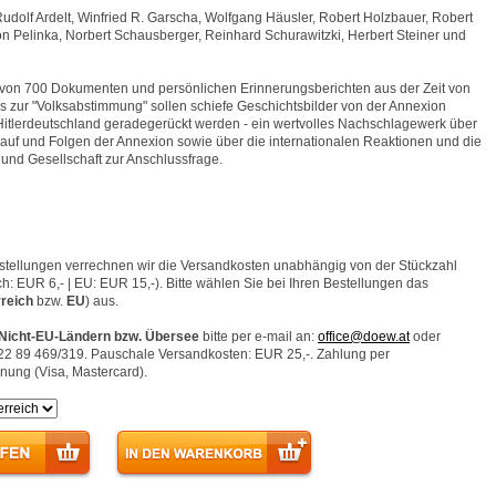
Rudolf Ardelt, Winfried R. Garscha, Wolfgang Häusler, Robert Holzbauer, Robert
n Pelinka, Norbert Schausberger, Reinhard Schurawitzki, Herbert Steiner und
 von 700 Dokumenten und persönlichen Erinnerungsberichten aus der Zeit von
s zur "Volksabstimmung" sollen schiefe Geschichtsbilder von der Annexion
Hitlerdeutschland geradegerückt werden - ein wertvolles Nachschlagewerk über
lauf und Folgen der Annexion sowie über die internationalen Reaktionen und die
 und Gesellschaft zur Anschlussfrage.
stellungen verrechnen wir die Versandkosten unabhängig von der Stückzahl
h: EUR 6,- | EU: EUR 15,-). Bitte wählen Sie bei Ihren Bestellungen das
reich
bzw.
EU
) aus.
 Nicht-EU-Ländern bzw. Übersee
bitte per e-mail an:
office@doew.at
oder
-22 89 469/319. Pauschale Versandkosten: EUR 25,-. Zahlung per
nung (Visa, Mastercard).