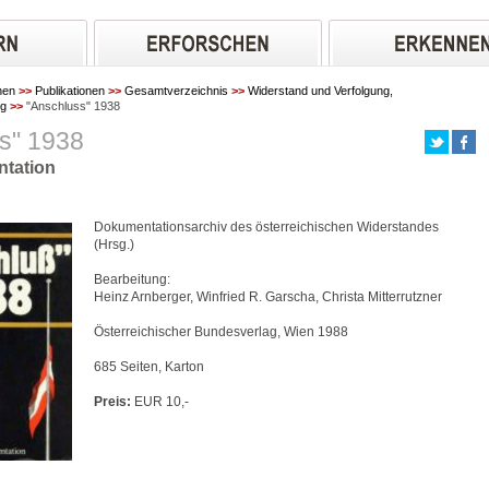
hen
>>
Publikationen
>>
Gesamtverzeichnis
>>
Widerstand und Verfolgung,
ng
>>
"Anschluss" 1938
s" 1938
tation
Dokumentationsarchiv des österreichischen Widerstandes
(Hrsg.)
Bearbeitung:
Heinz Arnberger, Winfried R. Garscha, Christa Mitterrutzner
Österreichischer Bundesverlag, Wien 1988
685 Seiten, Karton
Preis:
EUR 10,-