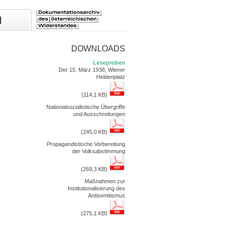
DOWNLOADS
Leseproben
Der 15. März 1938, Wiener
Heldenplatz
(114,1 KB)
Nationalsozialistische Übergriffe
und Ausschreitungen
(245,0 KB)
Propagandistische Vorbereitung
der Volksabstimmung
(269,3 KB)
Maßnahmen zur
Institutionalisierung des
Antisemitismus
(275,1 KB)