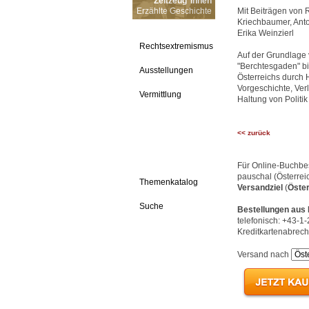
Zeitzeug*innen
Erzählte Geschichte
Mit Beiträgen von 
Kriechbaumer, Anto
Erika Weinzierl
Rechtsextremismus
Auf der Grundlage
"Berchtesgaden" bi
Ausstellungen
Österreichs durch 
Vorgeschichte, Ver
Vermittlung
Haltung von Politik
<< zurück
Für Online-Buchbe
pauschal (Österreic
Themenkatalog
Versandziel
(
Öster
Suche
Bestellungen aus
telefonisch: +43-1
Kreditkartenabrech
Versand nach