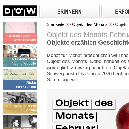
Startseite
>>
Objekt des Monats
>>
Objekt 
Objekt des Monats Febru
DÖW-Newsletter
Jetzt bestellen!
Objekte erzählen Geschicht
Monat für Monat präsentieren wir Ihne
Memento Wien
Objekt des Monats. Dabei handelt es 
Mobile Website
womöglich zu wenig beachtete Objekt
Schwerpunkt des Jahres 2026 liegt a
Sammlungen.
Nisko
Online-Edition
Spanienarchiv
online