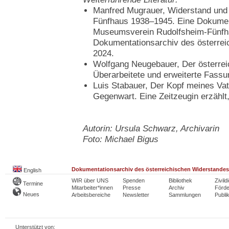
Manfred Mugrauer, Widerstand und 
Fünfhaus 1938–1945. Eine Dokume
Museumsverein Rudolfsheim-Fünfha
Dokumentationsarchiv des österre
2024.
Wolfgang Neugebauer, Der österre
Überarbeitete und erweiterte Fassu
Luis Stabauer, Der Kopf meines Vat
Gegenwart. Eine Zeitzeugin erzähl
Autorin: Ursula Schwarz, Archivarin
Foto: Michael Bigus
Dokumentationsarchiv des österreichischen Widerstandes
English
WIR über UNS
Spenden
Bibliothek
Zivild
Termine
Mitarbeiter*innen
Presse
Archiv
Förde
Neues
Arbeitsbereiche
Newsletter
Sammlungen
Publi
Unterstützt von: