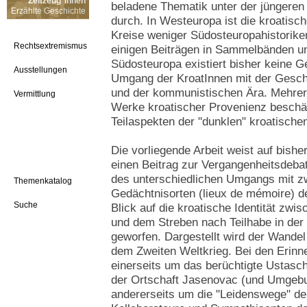
Zeitzeug*innen
beladene Thematik unter der jüngeren
Erzählte Geschichte
durch. In Westeuropa ist die kroatisc
Kreise weniger Südosteuropahistorik
Rechtsextremismus
einigen Beiträgen in Sammelbänden un
Südosteuropa existiert bisher keine 
Ausstellungen
Umgang der KroatInnen mit der Gesch
und der kommunistischen Ära. Mehrere 
Vermittlung
Werke kroatischer Provenienz beschäft
Teilaspekten der "dunklen" kroatische
Die vorliegende Arbeit weist auf bisher
einen Beitrag zur Vergangenheitsdebat
des unterschiedlichen Umgangs mit z
Themenkatalog
Gedächtnisorten (lieux de mémoire) d
Suche
Blick auf die kroatische Identität zwis
und dem Streben nach Teilhabe in der
geworfen. Dargestellt wird der Wandel 
dem Zweiten Weltkrieg. Bei den Erinn
einerseits um das berüchtigte Ustasch
der Ortschaft Jasenovac (und Umgebu
andererseits um die "Leidenswege" de