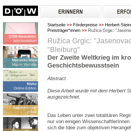
Startseite
>>
Förderpreise
>>
Herbert-Stein
Preisträger*innen
>>
Ružica Grgic: "Jasenov
DÖW-Newsletter
Ružica Grgic: "Jasenovac
Jetzt bestellen!
"Bleiburg"
Der Zweite Weltkrieg im kr
Memento Wien
Geschichtsbewusstsein
Mobile Website
Abstract
Nisko
Online-Edition
Diese Arbeit wurde mit dem Herbert S
ausgezeichnet.
Spanienarchiv
online
Das Leben unter zwei totalitären Regi
nur von einigen WissenschaftlerInnen 
sich die Idee zum objektiven Herange