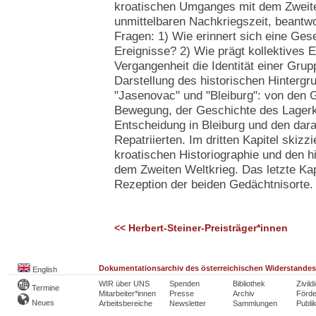
kroatischen Umganges mit dem Zweite
unmittelbaren Nachkriegszeit, beantwo
Fragen: 1) Wie erinnert sich eine Ges
Ereignisse? 2) Wie prägt kollektives E
Vergangenheit die Identität einer Grup
Darstellung des historischen Hinterg
"Jasenovac" und "Bleiburg": von den
Bewegung, der Geschichte des Lager
Entscheidung in Bleiburg und den dar
Repatriierten. Im dritten Kapitel skizz
kroatischen Historiographie und den 
dem Zweiten Weltkrieg. Das letzte Kapit
Rezeption der beiden Gedächtnisorte.
<< Herbert-Steiner-Preisträger*innen
Dokumentationsarchiv des österreichischen Widerstandes
English
WIR über UNS
Spenden
Bibliothek
Zivild
Termine
Mitarbeiter*innen
Presse
Archiv
Förde
Neues
Arbeitsbereiche
Newsletter
Sammlungen
Publi