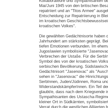
Kollaborateure und Sympathisanten des
Mai/Juni 1945 von den britischen Bes
repatriiert und an "Titos Armee" ausge
Entscheidung zur Repatriierung in Bleib
im kroatischen Geschichtsbewusstsein
kroatischen Volkes".
Die gewählten Gedächtnisorte haben di
Jahrhundert am stärksten geprägt. Bei
tiefen Emotionen verbunden. Im ehem
Jugoslawien symbolisierte "Jasenovac"
Verbrechen der Ustaše. Für die SerbIn
Symbol des von der kroatischen Volk
serbischen Bevölkerung. Südslawisch
Gedächtnisort "Jasenovac" als "Ausch
sehen in "Jasenovac" die Hinrichtungss
SerbInnen, Juden/Jüdinnen, Roma und 
WiderstandskämpferInnen. Ein Teil de
glaubt/e, dass nach dem Kriegsende i
Sympathisanten des Ustascha-Regimes
kleiner Ort in Südkärnten, symbolisier
Verrat durch die westlichen Alliierten 