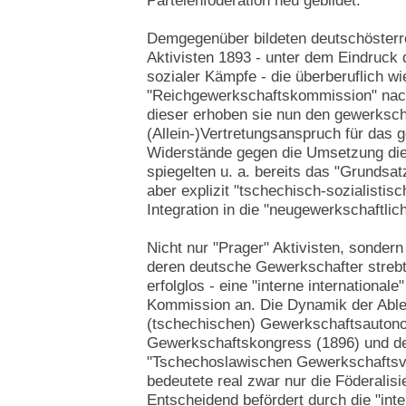
Parteienföderation neu gebildet.
Demgegenüber bildeten deutschösterr
Aktivisten 1893 - unter dem Eindruck
sozialer Kämpfe - die überberuflich wi
"Reichgewerkschaftskommission" nac
dieser erhoben sie nun den gewerksch
(Allein-)Vertretungsanspruch für das g
Widerstände gegen die Umsetzung di
spiegelten u. a. bereits das "Grundsa
aber explizit "tschechisch-sozialistis
Integration in die "neugewerkschaftli
Nicht nur "Prager" Aktivisten, sonder
deren deutsche Gewerkschafter strebt
erfolglos - eine "interne international
Kommission an. Die Dynamik der Able
(tschechischen) Gewerkschaftsautono
Gewerkschaftskongress (1896) und de
"Tschechoslawischen Gewerkschaftsve
bedeutete real zwar nur die Föderali
Entscheidend befördert durch die "in