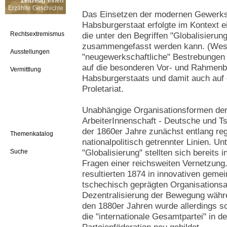
Zeitzeug*innen
Erzählte Geschichte
Das Einsetzen der modernen Gewerks
Habsburgerstaat erfolgte im Kontext e
Rechtsextremismus
die unter den Begriffen "Globalisier
zusammengefasst werden kann. (West
Ausstellungen
"neugewerkschaftliche" Bestrebungen 
auf die besonderen Vor- und Rahmen
Vermittlung
Habsburgerstaats und damit auch auf ei
Proletariat.
Unabhängige Organisationsformen der
ArbeiterInnenschaft - Deutsche und T
der 1860er Jahre zunächst entlang re
Themenkatalog
nationalpolitisch getrennter Linien. U
Suche
"Globalisierung" stellten sich bereits 
Fragen einer reichsweiten Vernetzun
resultierten 1874 in innovativen geme
tschechisch geprägten Organisationsa
Dezentralisierung der Bewegung währ
den 1880er Jahren wurde allerdings sc
die "internationale Gesamtpartei" in der