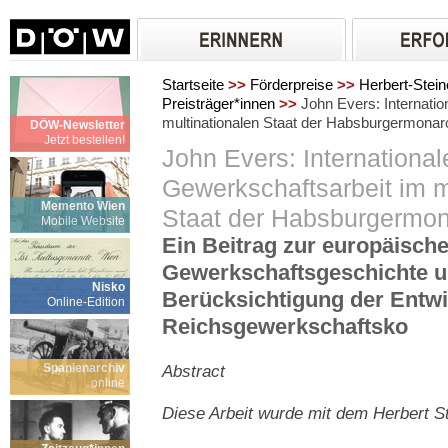
Startseite
>>
Förderpreise
>>
Herbert-Stein
Preisträger*innen
>>
John Evers: Internatio
multinationalen Staat der Habsburgermonar
DÖW-Newsletter
Jetzt bestellen!
John Evers: International
Gewerkschaftsarbeit im m
Memento Wien
Staat der Habsburgermon
Mobile Website
Ein Beitrag zur europäisch
Gewerkschaftsgeschichte u
Nisko
Berücksichtigung der Entwi
Online-Edition
Reichsgewerkschaftsko
Spanienarchiv
Abstract
online
Diese Arbeit wurde mit dem Herbert S