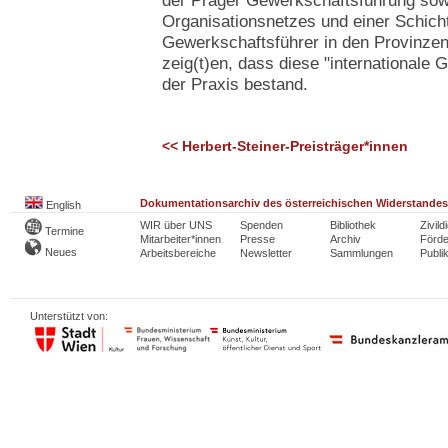
der Prager Gewerkschaftsführung sowi
Organisationsnetzes und einer Schich
Gewerkschaftsführer in den Provinzen
zeig(t)en, dass diese "internationale 
der Praxis bestand.
<< Herbert-Steiner-Preisträger*innen
Dokumentationsarchiv des österreichischen Widerstandes
English
WIR über UNS
Spenden
Bibliothek
Zivild
Termine
Mitarbeiter*innen
Presse
Archiv
Förde
Neues
Arbeitsbereiche
Newsletter
Sammlungen
Publi
Unterstützt von: