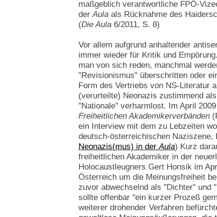
maßgeblich verantwortliche FPÖ-Viz
der
Aula
als Rücknahme des Haidersche
(
Die Aula
6/2011, S. 8)
Vor allem aufgrund anhaltender antisem
immer wieder für Kritik und Empörung
man von sich reden, manchmal werde
"Revisionismus" überschritten oder ei
Form des Vertriebs von NS-Literatur
(verurteilte) Neonazis zustimmend al
"Nationale" verharmlost. Im April 2009
Freiheitlichen Akademikerverbänden
(
ein Interview mit dem zu Lebzeiten w
deutsch-österreichischen Naziszene, 
Neonazis(mus) in der
Aula
) Kurz dara
freiheitlichen Akademiker in der neuer
Holocaustleugners Gert Honsik im April
Österreich um die Meinungsfreiheit bes
zuvor abwechselnd als "Dichter" und 
sollte offenbar "ein kurzer Prozeß ge
weiterer drohender Verfahren befürcht