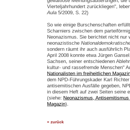
gewaltlose Meinungsäußerungen, die t
Vierteljahrhundert zurückliegen", lebe
Aula
5/2009, S. 22)
So wie einige Burschenschaften erfüll
Scharniers zwischen dem parteiförm
Neonazismus. Sie berichtet nicht nur 
neonazistische
Nationaldemokratische
sondern räumt ihr auch ausführlich Pla
April 2008 konnte etwa Jürgen Ganse
Sachsen, seiner entschiedenen Ableh
kultur- und rassefremde Menschen" Au
Nationalisten im freiheitlichen Magazi
dem NPD-Führungskader Karl Richter
antisemitischen Ausfälle gegeben, NP
in diesem Heft auf zwei Seiten seine 
(siehe:
Neonazismus, Antisemitismus un
Magazin
).
« zurück