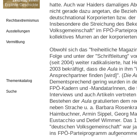
Zeitzeug*innen
hatte. Auch war Haiders damaliges Ab
Erzählte Geschichte
nicht gerade dazu angetan, die Bezi
deutschnational Korporierten bzw. de
Rechtsextremismus
Insbesondere die Streichung des Bek
Volksgemeinschaft" im FPÖ-Parteipro
Ausstellungen
kollektives Murren an der korporierten
Vermittlung
Obwohl sich das "freiheitliche Magazi
Folge und unter der "Schriftleitung" vo
(seit 2004) weiter radikalisierte, hat 
2003 bekräftigt, dass die
Aula
in ihm "
Ansprechpartner finden [wird]". (
Die A
Themenkatalog
Dementsprechend gering wurden in de
FPÖ-Kadern und -MandatarInnen, die f
Suche
Interviews und auch Artikeln vertrete
Bestehen der
Aula
gratulierten dem r
neben Strache u. a. Barbara Rosenkr
Haimbuchner, Armin Sippel, Georg Ma
Eustacchio und Detlef Wimmer. Das 1
"deutschen Volksgemeinschaft" war j
ins FPÖ-Parteiprogramm aufgenommen