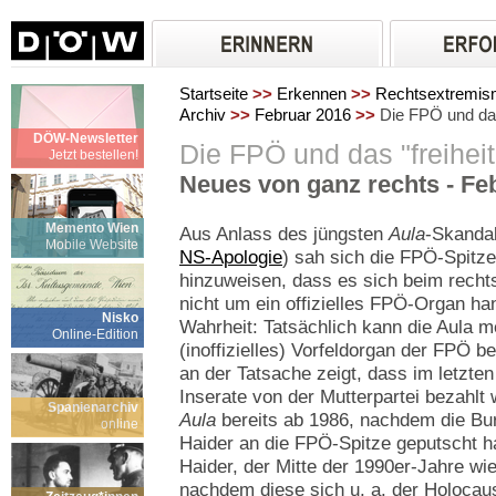
Startseite
>>
Erkennen
>>
Rechtsextremi
Archiv
>>
Februar 2016
>>
Die FPÖ und das 
DÖW-Newsletter
Die FPÖ und das "freihei
Jetzt bestellen!
Neues von ganz rechts - Fe
Memento Wien
Aus Anlass des jüngsten
Aula
-Skandal
Mobile Website
NS-Apologie
) sah sich die FPÖ-Spitz
hinzuweisen, dass es sich beim rech
nicht um ein offizielles FPÖ-Organ han
Nisko
Wahrheit: Tatsächlich kann die Aula me
Online-Edition
(inoffizielles) Vorfeldorgan der FPÖ 
an der Tatsache zeigt, dass im letzten 
Inserate von der Mutterpartei bezahlt 
Spanienarchiv
Aula
bereits ab 1986, nachdem die Bu
online
Haider an die FPÖ-Spitze geputscht h
Haider, der Mitte der 1990er-Jahre wi
nachdem diese sich u. a. der Holocau