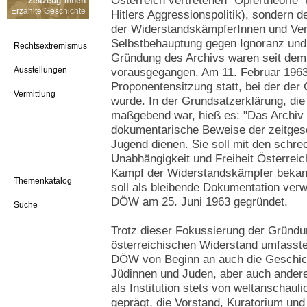
Österreich vertretenen "Opfertheorie"
Zeitzeug*innen
Erzählte Geschichte
Hitlers Aggressionspolitik), sondern
der WiderstandskämpferInnen und Ver
Selbstbehauptung gegen Ignoranz und 
Rechtsextremismus
Gründung des Archivs waren seit dem
Ausstellungen
vorausgegangen. Am 11. Februar 1963 
Proponentensitzung statt, bei der der
Vermittlung
wurde. In der Grundsatzerklärung, die 
maßgebend war, hieß es: "Das Archiv 
dokumentarische Beweise der zeitgesc
Jugend dienen. Sie soll mit den schre
Unabhängigkeit und Freiheit Österrei
Kampf der Widerstandskämpfer bekan
Themenkatalog
soll als bleibende Dokumentation verw
DÖW am 25. Juni 1963 gegründet.
Suche
Trotz dieser Fokussierung der Gründu
österreichischen Widerstand umfasste d
DÖW von Beginn an auch die Geschicht
Jüdinnen und Juden, aber auch ande
als Institution stets von weltanschaulic
geprägt, die Vorstand, Kuratorium u