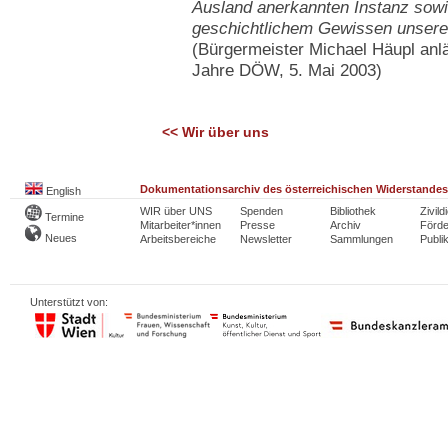
Ausland anerkannten Instanz sowi
geschichtlichem Gewissen unseres
(Bürgermeister Michael Häupl anlä
Jahre DÖW, 5. Mai 2003)
<< Wir über uns
Dokumentationsarchiv des österreichischen Widerstandes
English
WIR über UNS
Spenden
Bibliothek
Zivild
Termine
Mitarbeiter*innen
Presse
Archiv
Förde
Neues
Arbeitsbereiche
Newsletter
Sammlungen
Publi
Unterstützt von: