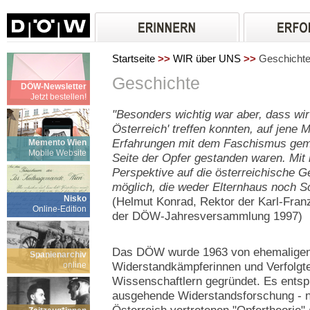
Startseite
>>
WIR über UNS
>>
Geschicht
Geschichte
DÖW-Newsletter
Jetzt bestellen!
"Besonders wichtig war aber, dass wir
Österreich' treffen konnten, auf jene M
Erfahrungen mit dem Faschismus gema
Memento Wien
Mobile Website
Seite der Opfer gestanden waren. Mit 
Perspektive auf die österreichische 
möglich, die weder Elternhaus noch S
Nisko
(Helmut Konrad, Rektor der Karl-Franz
Online-Edition
der DÖW-Jahresversammlung 1997)
Das DÖW wurde 1963 von ehemaligen
Spanienarchiv
online
Widerstandkämpferinnen und Verfolgte
Wissenschaftlern gegründet. Es entsp
ausgehende Widerstandsforschung - ni