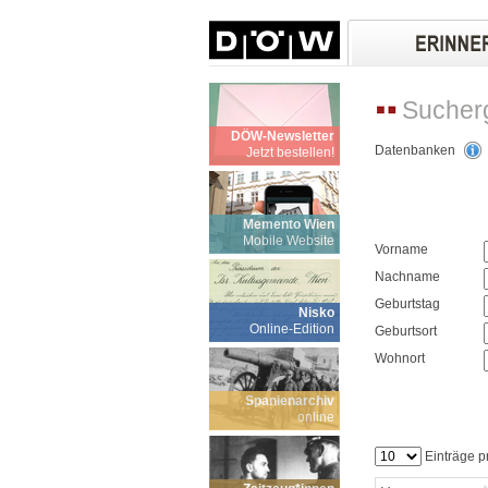
Sucher
DÖW-Newsletter
Datenbanken
Jetzt bestellen!
Memento Wien
Mobile Website
Vorname
Nachname
Geburtstag
Nisko
Online-Edition
Geburtsort
Wohnort
Spanienarchiv
online
Einträge p