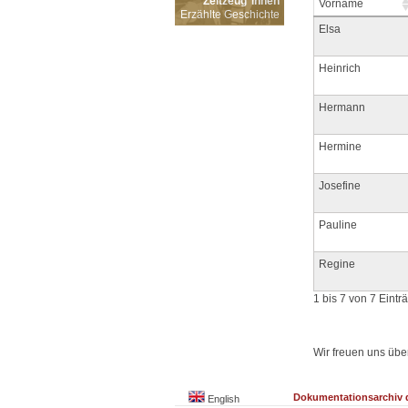
Zeitzeug*innen
Vorname
Erzählte Geschichte
Elsa
Heinrich
Hermann
Hermine
Josefine
Pauline
Regine
1 bis 7 von 7 Eintr
Wir freuen uns übe
Dokumentationsarchiv d
English