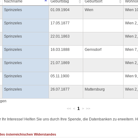
Nachname
Geburtstag
Geburtsort
Wohnor
Sprinzeles
01.09.1904
Wien
Wien 1
Sprinzeles
17.05.1877
Wien 2
Sprinzeles
22.01.1863
Wien 2,
Sprinzeles
16.03.1888
Gernsdorf
Wien 7,
Sprinzeles
21.07.1869
Wien 2,
Sprinzeles
05.11.1900
Wien 9,
Sprinzeles
26.07.1877
Mattersburg
Wien 2
ägen
1
<<
<
>
>>
r Ihr Interesse! Helfen Sie uns durch Ihre Spende, die Datenbanken zu erweitern. 
es österreichischen Widerstandes