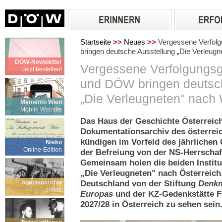
Startseite
>>
Neues
>>
Vergessene Verfol
bringen deutsche Ausstellung „Die Verleug
DÖW-Newsletter
Vergessene Verfolgungsg
Jetzt bestellen!
und DÖW bringen deutsc
„Die Verleugneten" nach
Memento Wien
Mobile Website
Das Haus der Geschichte Österreic
Dokumentationsarchiv des österre
kündigen im Vorfeld des jährlichen
Nisko
Online-Edition
der Befreiung von der NS-Herrschaf
Gemeinsam holen die beiden Instit
„Die Verleugneten" nach Österreich.
Spanienarchiv
Deutschland von der Stiftung
Denkm
online
Europas
und der KZ-Gedenkstätte Fl
2027/28 in Österreich zu sehen sein