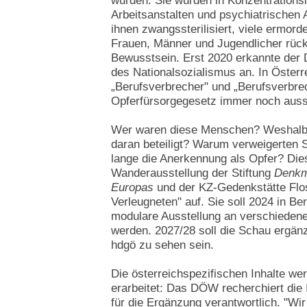
wurden. Sie wurden in Konzentrationsl
Arbeitsanstalten und psychiatrischen A
ihnen zwangssterilisiert, viele ermor
Frauen, Männer und Jugendlicher rückt 
Bewusstsein. Erst 2020 erkannte der 
des Nationalsozialismus an. In Österr
„Berufsverbrecher" und „Berufsverbre
Opferfürsorgegesetz immer noch auss
Wer waren diese Menschen? Weshalb w
daran beteiligt? Warum verweigerten S
lange die Anerkennung als Opfer? Dies
Wanderausstellung der Stiftung
Denkm
Europas
und der KZ-Gedenkstätte Flos
Verleugneten" auf. Sie soll 2024 in Ber
modulare Ausstellung an verschieden
werden. 2027/28 soll die Schau ergänz
hdgö zu sehen sein.
Die österreichspezifischen Inhalte wer
erarbeitet: Das DÖW recherchiert die I
für die Ergänzung verantwortlich. "Wi