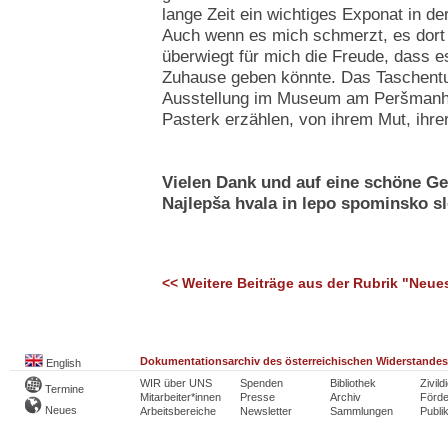
lange Zeit ein wichtiges Exponat in 
Auch wenn es mich schmerzt, es dort
überwiegt für mich die Freude, dass e
Zuhause geben könnte. Das Taschentu
Ausstellung im Museum am Peršmanhof
Pasterk erzählen, von ihrem Mut, ihre
Vielen Dank und auf eine schöne Ge
Najlepša hvala in lepo spominsko s
<< Weitere Beiträge aus der Rubrik "Neue
Dokumentationsarchiv des österreichischen Widerstandes
English
WIR über UNS
Spenden
Bibliothek
Zivild
Termine
Mitarbeiter*innen
Presse
Archiv
Förde
Neues
Arbeitsbereiche
Newsletter
Sammlungen
Publi