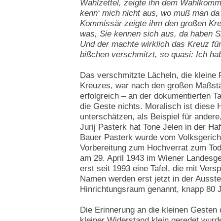
Wahlzettel, zeigte ihn dem Wahlkommi
kenn‘ mich nicht aus, wo muß man da
Kommissär zeigte ihm den großen Krei
was, Sie kennen sich aus, da haben Si
Und der machte wirklich das Kreuz für 
bißchen verschmitzt, so quasi: Ich ha
Das verschmitzte Lächeln, die kleine
Kreuzes, war nach den großen Maßst
erfolgreich – an der dokumentierten T
die Geste nichts. Moralisch ist diese 
unterschätzen, als Beispiel für ander
Jurij Pasterk hat Tone Jelen in der H
Bauer Pasterk wurde vom Volksgericht
Vorbereitung zum Hochverrat zum Tode
am 29. April 1943 im Wiener Landesgeri
erst seit 1993 eine Tafel, die mit Ver
Namen werden erst jetzt in der Ausst
Hinrichtungsraum genannt, knapp 80 J
Die Erinnerung an die kleinen Gesten
kleiner Widerstand klein geredet wurd