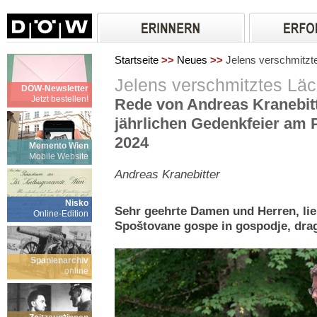
Startseite
>>
Neues
>>
Jelens verschmitzt
Jelens verschmitztes Läc
DÖW-Newsletter
Jetzt bestellen!
Rede von Andreas Kranebitt
jährlichen Gedenkfeier am 
2024
Memento Wien
Mobile Website
Andreas Kranebitter
Nisko
Sehr geehrte Damen und Herren, li
Online-Edition
Spoštovane gospe in gospodje, dragi 
Spanienarchiv
online