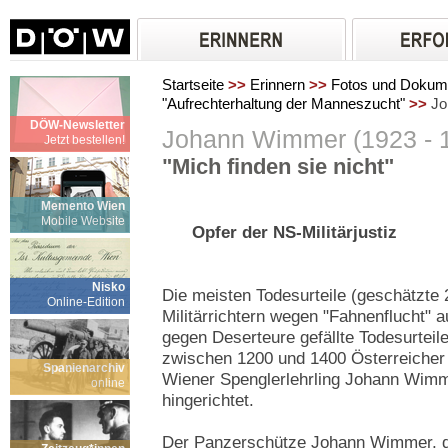
Startseite
>>
Erinnern
>>
Fotos und Dokum
"Aufrechterhaltung der Manneszucht"
>>
Jo
DÖW-Newsletter
Johann Wimmer (1923 - 
Jetzt bestellen!
"Mich finden sie nicht"
Memento Wien
Mobile Website
Opfer der NS-Militärjustiz
Nisko
Die meisten Todesurteile (geschätzte
Online-Edition
Militärrichtern wegen "Fahnenflucht"
gegen Deserteure gefällte Todesurteil
zwischen 1200 und 1400 Österreicher
Spanienarchiv
Wiener Spenglerlehrling Johann Wimm
online
hingerichtet.
Der Panzerschütze Johann Wimmer, de