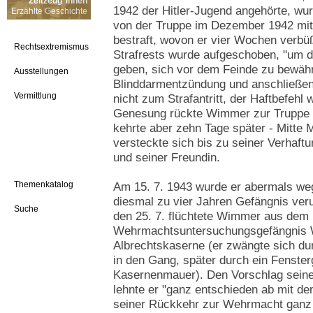
Zeitzeug*innen
1942 der Hitler-Jugend angehörte, wu
Erzählte Geschichte
von der Truppe im Dezember 1942 mi
bestraft, wovon er vier Wochen verbüß
Rechtsextremismus
Strafrests wurde aufgeschoben, "um d
geben, sich vor dem Feinde zu bewähr
Ausstellungen
Blinddarmentzündung und anschließen
Vermittlung
nicht zum Strafantritt, der Haftbefeh
Genesung rückte Wimmer zur Truppe 
kehrte aber zehn Tage später - Mitte
versteckte sich bis zu seiner Verhaftu
und seiner Freundin.
Themenkatalog
Am 15. 7. 1943 wurde er abermals weg
diesmal zu vier Jahren Gefängnis verur
Suche
den 25. 7. flüchtete Wimmer aus dem
Wehrmachtsuntersuchungsgefängnis W
Albrechtskaserne (er zwängte sich dur
in den Gang, später durch ein Fenstergi
Kasernenmauer). Den Vorschlag seiner M
lehnte er "ganz entschieden ab mit de
seiner Rückkehr zur Wehrmacht ganz b