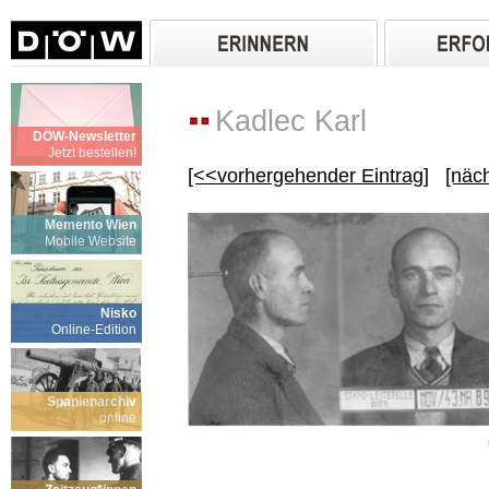
Kadlec Karl
DÖW-Newsletter
Jetzt bestellen!
[<<vorhergehender Eintrag]
[näc
Memento Wien
Mobile Website
Nisko
Online-Edition
Spanienarchiv
online