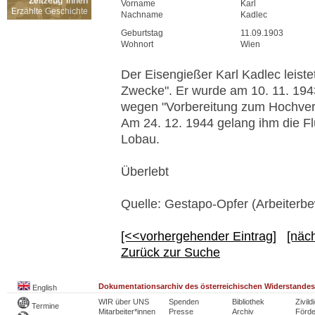
Zeitzeug*innen
Vorname
Karl
Erzählte Geschichte
Nachname
Kadlec
Geburtstag
11.09.1903
Wohnort
Wien
Der Eisengießer Karl Kadlec leist
Zwecke". Er wurde am 10. 11. 19
wegen "Vorbereitung zum Hochverra
Am 24. 12. 1944 gelang ihm die F
Lobau.
Überlebt
Quelle: Gestapo-Opfer (Arbeiterb
[<<vorhergehender Eintrag]
[näc
Zurück zur Suche
Dokumentationsarchiv des österreichischen Widerstandes
English
WIR über UNS
Spenden
Bibliothek
Zivild
Termine
Mitarbeiter*innen
Presse
Archiv
Förde