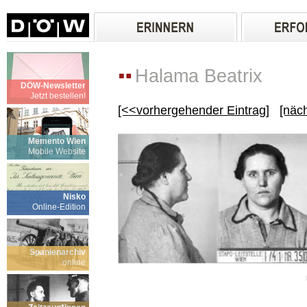
Halama Beatrix
DÖW-Newsletter
Jetzt bestellen!
[<<vorhergehender Eintrag]
[näc
Memento Wien
Mobile Website
Nisko
Online-Edition
Spanienarchiv
online