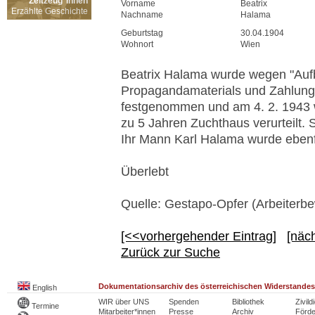
Zeitzeug*innen
Vorname
Beatrix
Erzählte Geschichte
Nachname
Halama
Geburtstag
30.04.1904
Wohnort
Wien
Beatrix Halama wurde wegen "Au
Propagandamaterials und Zahlung 
festgenommen und am 4. 2. 1943 
zu 5 Jahren Zuchthaus verurteilt. 
Ihr Mann Karl Halama wurde ebenfa
Überlebt
Quelle: Gestapo-Opfer (Arbeiterb
[<<vorhergehender Eintrag]
[näc
Zurück zur Suche
Dokumentationsarchiv des österreichischen Widerstandes
English
WIR über UNS
Spenden
Bibliothek
Zivild
Termine
Mitarbeiter*innen
Presse
Archiv
Förde