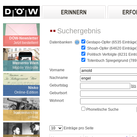
Suchergebnis
DÖW-Newsletter
Datenbanken
Gestapo-Opfer (6535 Einträge
Jetzt bestellen!
Shoah-Opfer (64620 Einträge
Politisch Verfolgte (8231 Eint
Totenbuch Spiegelgrund (789 
Memento Wien
Mobile Website
Vorname
Nachname
Geburtstag
bis
Nisko
Online-Edition
Geburtsort
Wohnort
Phonetische Suche
Spanienarchiv
online
Einträge pro Seite