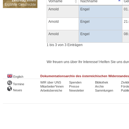
Zeitzeug*innen
Vorname
Nachname
Geb
Erzählte Geschichte
Arnold
Engel
01
Arnold
Engel
21
Arnold
Engel
08
1 bis 3 von 3 Einträgen
Wir freuen uns über Ihr Interesse! Helfen Sie uns d
Dokumentationsarchiv des österreichischen Widerstandes
English
WIR über UNS
Spenden
Bibliothek
Zivild
Termine
Mitarbeiter*innen
Presse
Archiv
Förde
Neues
Arbeitsbereiche
Newsletter
Sammlungen
Publi