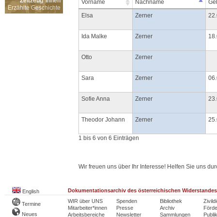
Zeitzeug*innen
Vorname
Nachname
Geb
Erzählte Geschichte
Elsa
Zerner
22
Ida Malke
Zerner
18
Otto
Zerner
Sara
Zerner
06
Sofie Anna
Zerner
23
Theodor Johann
Zerner
25
1 bis 6 von 6 Einträgen
Wir freuen uns über Ihr Interesse! Helfen Sie uns d
Dokumentationsarchiv des österreichischen Widerstandes
English
WIR über UNS
Spenden
Bibliothek
Zivild
Termine
Mitarbeiter*innen
Presse
Archiv
Förde
Neues
Arbeitsbereiche
Newsletter
Sammlungen
Publi