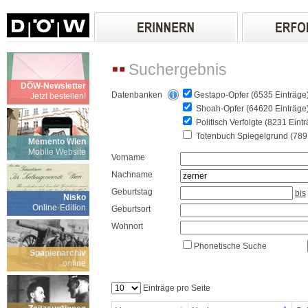
Suchergebnis
DÖW-Newsletter
Datenbanken
Gestapo-Opfer (6535 Einträge
Jetzt bestellen!
Shoah-Opfer (64620 Einträge
Politisch Verfolgte (8231 Eint
Totenbuch Spiegelgrund (789 
Memento Wien
Mobile Website
Vorname
Nachname
Geburtstag
bis
Nisko
Online-Edition
Geburtsort
Wohnort
Phonetische Suche
Spanienarchiv
online
Einträge pro Seite