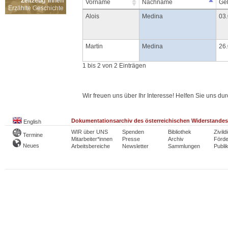
Zeitzeug*innen
Vorname
Nachname
Geb
Erzählte Geschichte
Alois
Medina
03
Martin
Medina
26
1 bis 2 von 2 Einträgen
Wir freuen uns über Ihr Interesse! Helfen Sie uns d
Dokumentationsarchiv des österreichischen Widerstandes
English
WIR über UNS
Spenden
Bibliothek
Zivild
Termine
Mitarbeiter*innen
Presse
Archiv
Förde
Neues
Arbeitsbereiche
Newsletter
Sammlungen
Publi