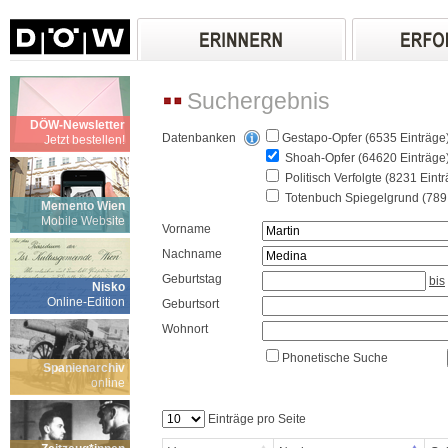
Suchergebnis
DÖW-Newsletter
Datenbanken
Gestapo-Opfer (6535 Einträge
Jetzt bestellen!
Shoah-Opfer (64620 Einträge
Politisch Verfolgte (8231 Eint
Totenbuch Spiegelgrund (789 
Memento Wien
Mobile Website
Vorname
Nachname
Geburtstag
bis
Nisko
Online-Edition
Geburtsort
Wohnort
Phonetische Suche
Spanienarchiv
online
Einträge pro Seite